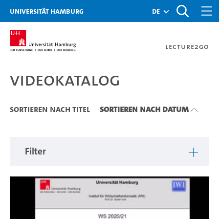
Zu den Filtern
Zur Metanavigation
Zur Hauptnavigation
Zur Suche
Zum Inhalt
Zum Seitenfuss
Universität Hamburg
de
Lecture2Go
Videokatalog
Videokatalog
Sortieren nach Titel
Sortieren nach Datum
Filter