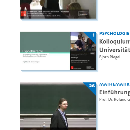
Psychologie
1
Kolloquium
Universit
Björn Riegel
Mathematik
26
Einführun
Prof. Dr. Roland 