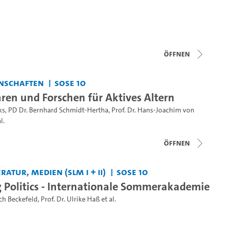
Öffnen
nschaften
SoSe 10
hren und Forschen für Aktives Altern
ks
,
PD Dr. Bernhard Schmidt-Hertha
,
Prof. Dr. Hans-Joachim von
l.
Öffnen
ratur, Medien (SLM I + II)
SoSe 10
 Politics - Internationale Sommerakademie
ch Beckefeld
,
Prof. Dr. Ulrike Haß
et al.