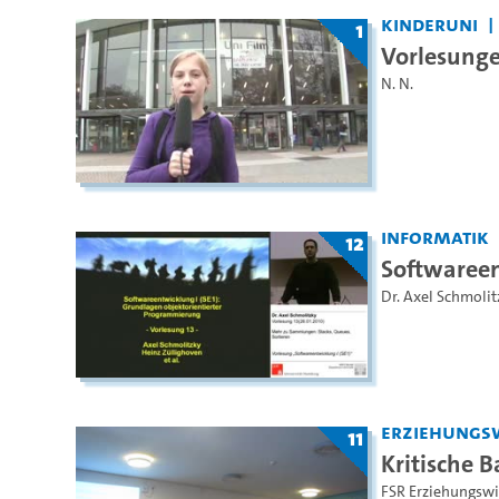
Kinderuni
1
Vorlesunge
N. N.
Informatik
12
Softwareen
Dr. Axel Schmolit
Erziehungs
11
Kritische 
FSR Erziehungswi