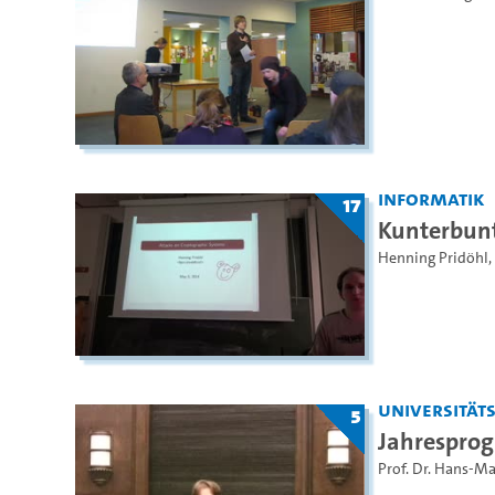
Informatik
17
Kunterbun
Henning Pridöhl
,
Universität
5
Jahresprog
Prof. Dr. Hans-M