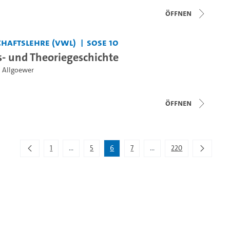
Öffnen
haftslehre (VWL)
SoSe 10
s- und Theoriegeschichte
th Allgoewer
Öffnen
1
...
5
6
7
...
220
Zwischenseiten Navigieren mit TAB-Taste.
Zwischenseiten Navigiere