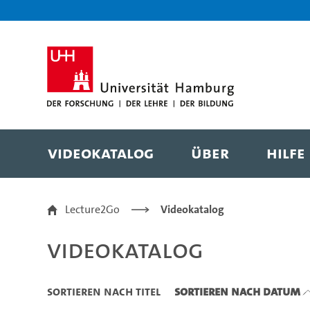
Zu den Filtern
Zur Metanavigation
Zur Hauptnavigation
Zur Suche
Zum Inhalt
Zum Seitenfuss
Videokatalog
Über
Hilfe
Videokatalog
Lecture2Go
Videokatalog
Videokatalog
Sortieren nach Titel
Sortieren nach Datum