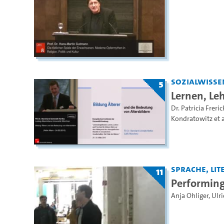
Sozialwisse
5
Lernen, Le
Dr. Patricia Freric
Kondratowitz
et a
Sprache, Lite
11
Performing
Anja Ohliger
,
Ulri