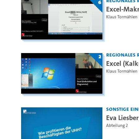
Regionales 
6
Excel-Mak
Klaus Tormählen
Regionales 
2
Excel (Kal
Klaus Tormählen
Sonstige Ei
Eva Liesber
Abteilung 2