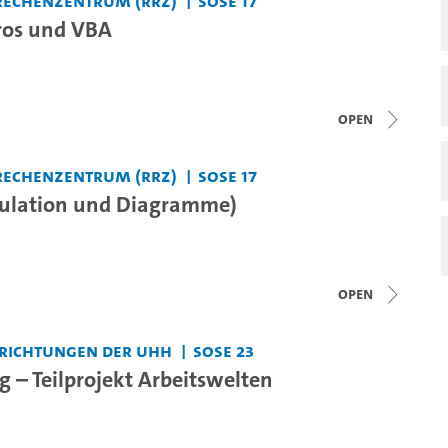
Rechenzentrum (RRZ)
SoSe 17
ros und VBA
open
Rechenzentrum (RRZ)
SoSe 17
kulation und Diagramme)
open
nrichtungen der UHH
SoSe 23
g – Teilprojekt Arbeitswelten