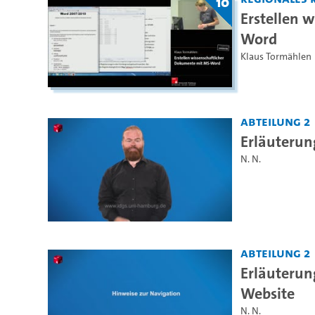
10
Erstellen 
Word
Klaus Tormählen
Abteilung 2
Erläuterun
N. N.
Abteilung 2
Erläuterun
Website
N. N.