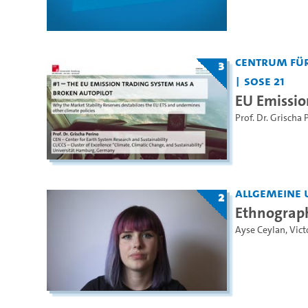
Centrum für
3
SoSe 21
EU Emissio
Prof. Dr. Grischa 
Allgemeine 
2
Ethnograph
Ayse Ceylan
,
Vict