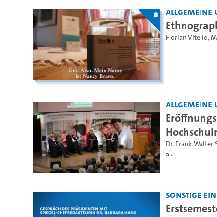
Allgemeine 
8
Ethnograph
Florian Vitello
,
M
Allgemeine 
Eröffnungs
Hochschul
Dr. Frank-Walter 
al.
Sonstige Ei
Erstsemest