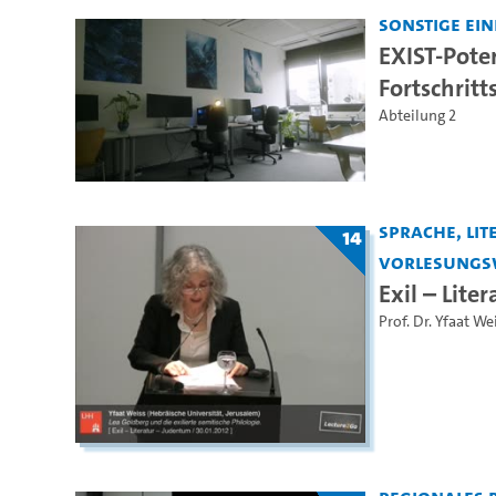
Sonstige Ei
EXIST-Pote
Fortschritt
Abteilung 2
Sprache, Lite
14
Vorlesungs
Exil – Lite
Prof. Dr. Yfaat We