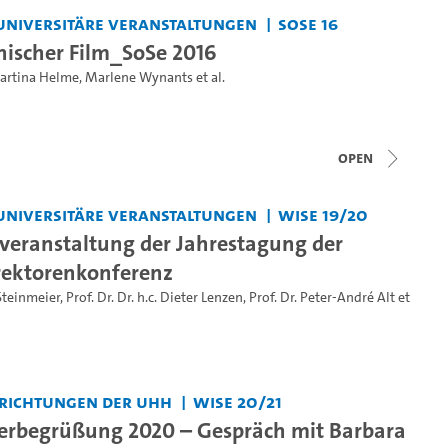
universitäre Veranstaltungen
SoSe 16
ischer Film_SoSe 2016
artina Helme
,
Marlene Wynants
et al.
open
universitäre Veranstaltungen
WiSe 19/20
veranstaltung der Jahrestagung der
rektorenkonferenz
Steinmeier
,
Prof. Dr. Dr. h.c. Dieter Lenzen
,
Prof. Dr. Peter-André Alt
et
nrichtungen der UHH
WiSe 20/21
erbegrüßung 2020 – Gespräch mit Barbara