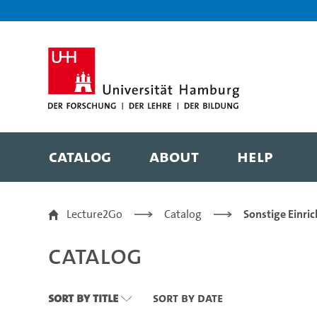
Zu den Filtern
Zur Metanavigation
Zur Hauptnavigation
Zur Suche
Zum Inhalt
Zum Seitenfuss
Catalog
About
Help
Catalog
Lecture2Go
Catalog
Sonstige Einri
Catalog
Sort By Title
Sort By Date