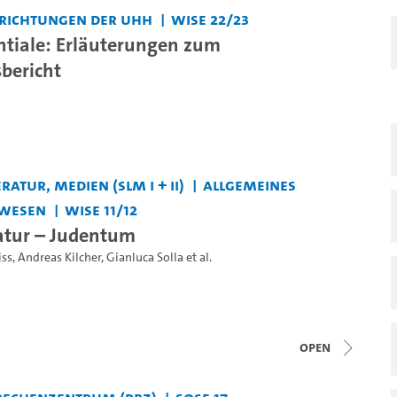
nrichtungen der UHH
WiSe 22/23
ntiale: Erläuterungen zum
sbericht
ratur, Medien (SLM I + II)
Allgemeines
wesen
WiSe 11/12
ratur – Judentum
iss
,
Andreas Kilcher
,
Gianluca Solla
et al.
open