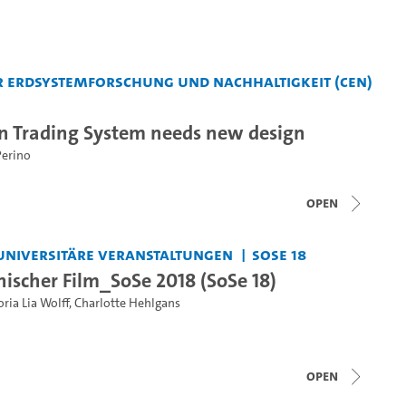
 Erdsystemforschung und Nachhaltigkeit (CEN)
n Trading System needs new design
Perino
open
universitäre Veranstaltungen
SoSe 18
ischer Film_SoSe 2018 (SoSe 18)
oria Lia Wolff
,
Charlotte Hehlgans
open