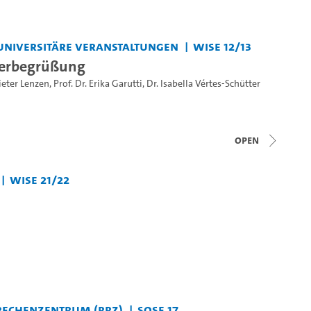
universitäre Veranstaltungen
WiSe 12/13
terbegrüßung
Dieter Lenzen
,
Prof. Dr. Erika Garutti
,
Dr. Isabella Vértes-Schütter
open
WiSe 21/22
Rechenzentrum (RRZ)
SoSe 17