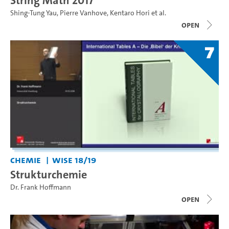
String Math 2017
Shing-Tung Yau
,
Pierre Vanhove
,
Kentaro Hori
et al.
open
7
Chemie
WiSe 18/19
Strukturchemie
Dr. Frank Hoffmann
open