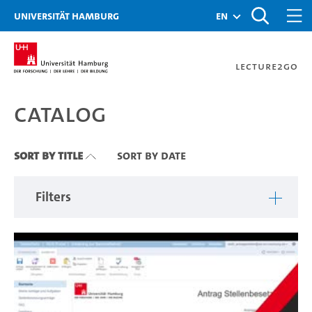
Zu den Filtern
Zur Metanavigation
Zur Hauptnavigation
Zur Suche
Zum Inhalt
Zum Seitenfuss
Universität Hamburg
en
Lecture2Go
Catalog
Catalog
Sort By Title
Sort By Date
Filters