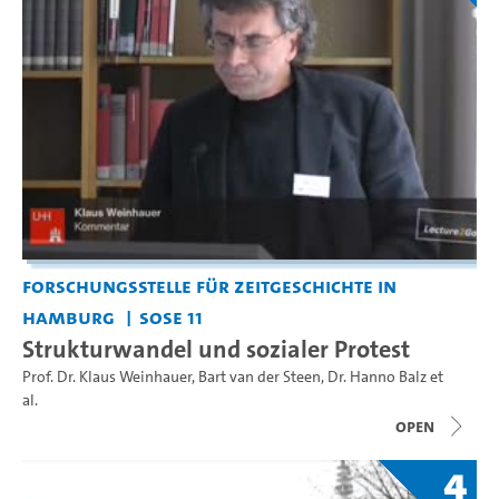
Forschungsstelle für Zeitgeschichte in
Hamburg
SoSe 11
Strukturwandel und sozialer Protest
Prof. Dr. Klaus Weinhauer
,
Bart van der Steen
,
Dr. Hanno Balz
et
al.
open
4