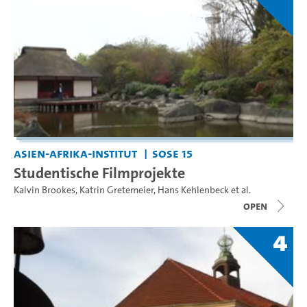
Asien-Afrika-Institut
SoSe 15
Studentische Filmprojekte
Kalvin Brookes
,
Katrin Gretemeier
,
Hans Kehlenbeck
et al.
open
4