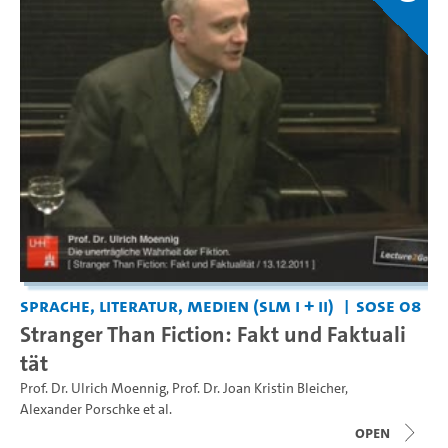
Sprache, Literatur, Medien (SLM I + II)
SoSe 08
Stranger Than Fiction: Fakt und Faktuali
tät
Prof. Dr. Ulrich Moennig
,
Prof. Dr. Joan Kristin Bleicher
,
Alexander Porschke
et al.
open