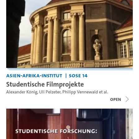
Asien-Afrika-Institut
SoSe 14
Studentische Filmprojekte
Alexander König
,
Uli Pelzeter
,
Philipp Vennewald
et al.
open