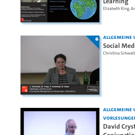
Learning
Elizabeth King
,
Ar
Allgemeine 
6
Social Med
Christina Schwal
Allgemeine 
Vorlesunge
David Crys
Conjunctio