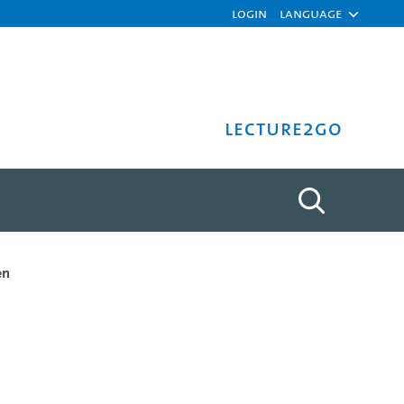
Login
Language
Lecture2Go
en