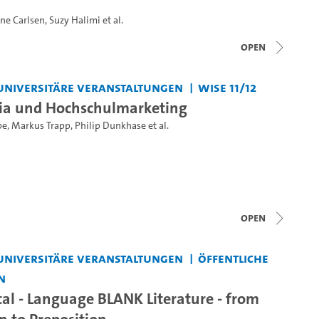
ne Carlsen
,
Suzy Halimi
et al.
open
universitäre Veranstaltungen
WiSe 11/12
ia und Hochschulmarketing
be
,
Markus Trapp
,
Philip Dunkhase
et al.
open
universitäre Veranstaltungen
Öffentliche
n
tal - Language BLANK Literature - from
n to Preposition