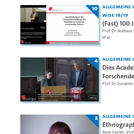
Allgemeine 
10
WiSe 18/19
(Fast) 100
Prof. Dr. Andreas
et al.
Allgemeine 
4
Dies Acade
Forschende
Prof. Dr. Susanne
Allgemeine 
2
Ethnograph
Ayse Ceylan
,
Vict