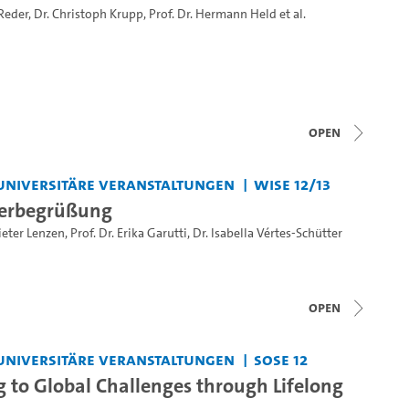
 Reder
,
Dr. Christoph Krupp
,
Prof. Dr. Hermann Held
et al.
open
universitäre Veranstaltungen
WiSe 12/13
terbegrüßung
Dieter Lenzen
,
Prof. Dr. Erika Garutti
,
Dr. Isabella Vértes-Schütter
open
universitäre Veranstaltungen
SoSe 12
 to Global Challenges through Lifelong