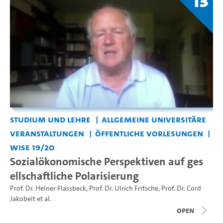
13
Studium und Lehre
Allgemeine universitäre
Veranstaltungen
Öffentliche Vorlesungen
WiSe 19/20
Sozialökonomische Perspektiven auf ges
ellschaftliche Polarisierung
Prof. Dr. Heiner Flassbeck
,
Prof. Dr. Ulrich Fritsche
,
Prof. Dr. Cord
Jakobeit
et al.
open