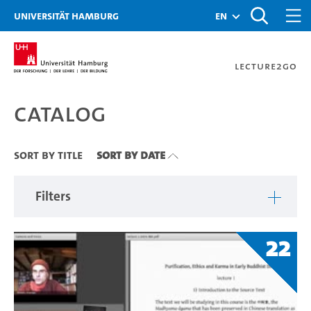
Zu den Filtern
Zur Metanavigation
Zur Hauptnavigation
Zur Suche
Zum Inhalt
Zum Seitenfuss
Universität Hamburg
en
Lecture2Go
Catalog
Catalog
Sort By Title
Sort By Date
Filters
22