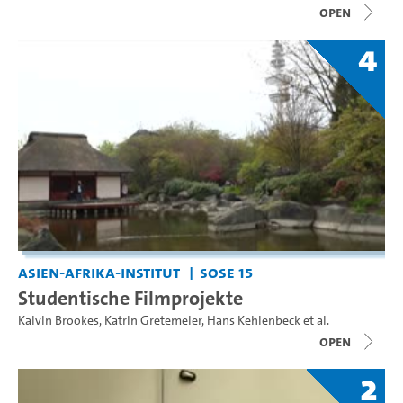
open
4
Asien-Afrika-Institut
SoSe 15
Studentische Filmprojekte
Kalvin Brookes
,
Katrin Gretemeier
,
Hans Kehlenbeck
et al.
open
2