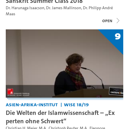
Sanskrit Summer Class 2018
Dr. Harunaga Isaacson
,
Dr. James Mallinson
,
Dr. Philipp André
Maas
open
9
Asien-Afrika-Institut
WiSe 18/19
Die Welten der Islamwissenschaft – „Ex
perten ohne Schwert“
Christian H. Meier, M.A.
,
Christoph Reuter, M.A.
,
Eleonore