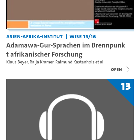
Asien-Afrika-Institut
WiSe 15/16
Adamawa-Gur-Sprachen im Brennpunk
t afrikanischer Forschung
Klaus Beyer
,
Raija Kramer
,
Raimund Kastenholz
et al.
open
13