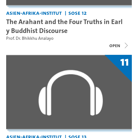
Asien-Afrika-Institut
SoSe 12
The Arahant and the Four Truths in Earl
y Buddhist Discourse
Prof. Dr. Bhikkhu Analayo
open
11
Asien-Afrika-Institut
SoSe 13