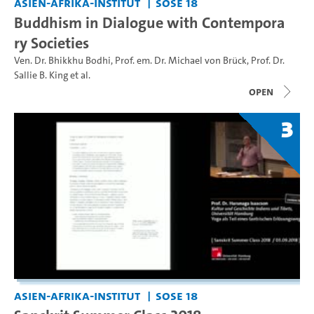
Asien-Afrika-Institut
SoSe 18
Buddhism in Dialogue with Contempora
ry Societies
Ven. Dr. Bhikkhu Bodhi
,
Prof. em. Dr. Michael von Brück
,
Prof. Dr.
Sallie B. King
et al.
open
3
Asien-Afrika-Institut
SoSe 18