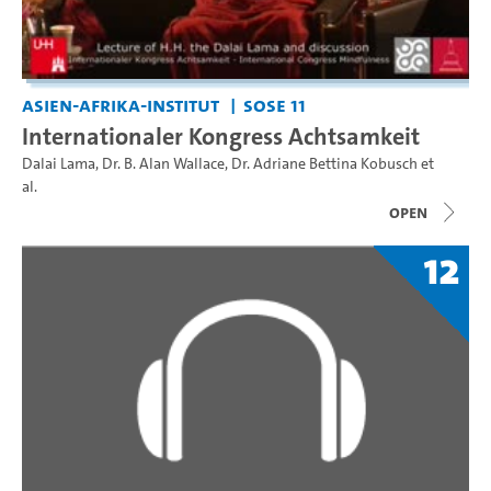
Asien-Afrika-Institut
SoSe 11
Internationaler Kongress Achtsamkeit
Dalai Lama
,
Dr. B. Alan Wallace
,
Dr. Adriane Bettina Kobusch
et
al.
open
12