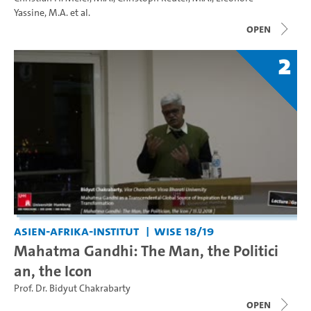
Yassine, M.A.
et al.
open
2
Asien-Afrika-Institut
WiSe 18/19
Mahatma Gandhi: The Man, the Politici
an, the Icon
Prof. Dr. Bidyut Chakrabarty
open