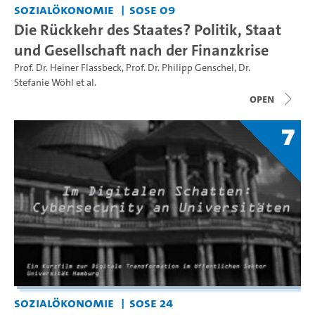
Sozialökonomie
SoSe 09
Die Rückkehr des Staates? Politik, Staat
und Gesellschaft nach der Finanzkrise
Prof. Dr. Heiner Flassbeck
,
Prof. Dr. Philipp Genschel
,
Dr.
Stefanie Wöhl
et al.
open
7
Sozialökonomie
SoSe 24