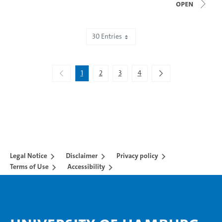
open
30 Entries
Showing 1 to 30 of 91 entries.
1
2
3
4
Legal Notice
Disclaimer
Privacy policy
Terms of Use
Accessibility