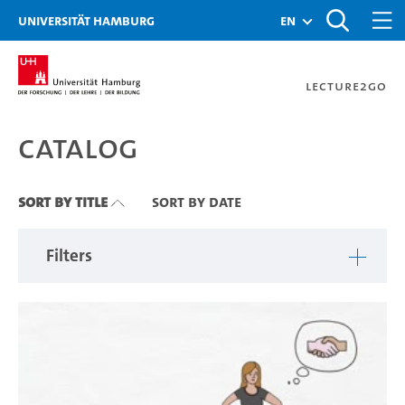
Zu den Filtern
Zur Metanavigation
Zur Hauptnavigation
Zur Suche
Zum Inhalt
Zum Seitenfuss
Universität Hamburg
en
Lecture2Go
Catalog
Catalog
Sort By Title
Sort By Date
Filters