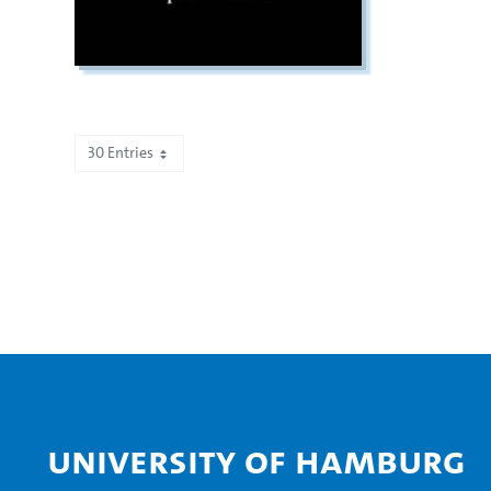
30 Entries
Showing 61 to 65 of 65 entries.
University of Hamburg