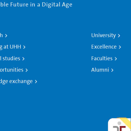
le Future in a Digital Age
ch
University
g at UHH
Excellence
l studies
Faculties
ortunities
Alumni
dge exchange