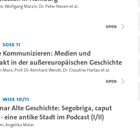
de
,
Wolfgang Marzin
,
Dr. Peter Neven
et al.
open
SoSe 11
e Kommunizieren: Medien und
akt in der außereuropäischen Geschichte
ph Marx
,
Prof. Dr. Reinhard Wendt
,
Dr. Claudine Hartau
et al.
open
WiSe 10/11
ar Alte Geschichte: Segobriga, caput
 - eine antike Stadt im Podcast (I/II)
am
,
Angelika Meier