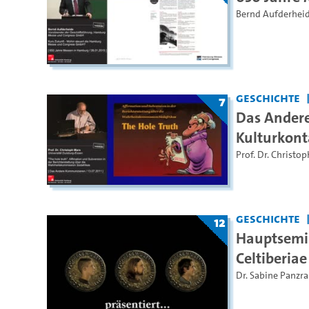
Bernd Aufderhei
Geschichte
7
Das Ander
Kulturkont
Prof. Dr. Christo
Geschichte
12
Hauptsemin
Celtiberiae
Dr. Sabine Panzr