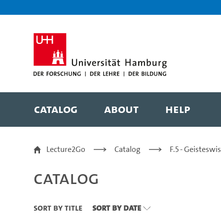
Zu den Filtern
Zur Metanavigation
Zur Hauptnavigation
Zur Suche
Zum Inhalt
Zum Seitenfuss
Catalog
About
Help
Catalog
Lecture2Go
Catalog
F.5 - Geistesw
Catalog
Sort By Title
Sort By Date