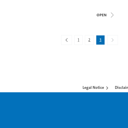
open
1
2
3
Legal Notice
Disclai