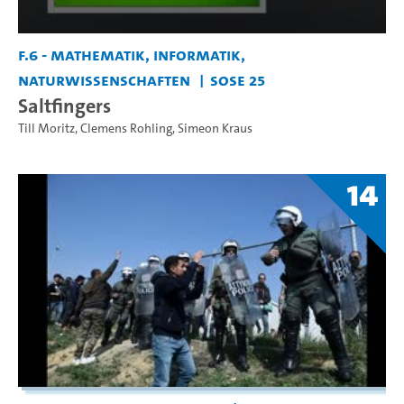
F.6 - Mathematik, Informatik,
Naturwissenschaften
SoSe 25
Saltfingers
Till Moritz
,
Clemens Rohling
,
Simeon Kraus
14