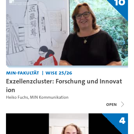
10
MIN-Fakultät
WiSe 25/26
Exzellenzcluster: Forschung und Innovat
ion
Heiko Fuchs
,
MIN Kommunikation
open
4