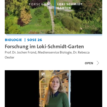
Biologie
SoSe 26
Forschung im Loki-Schmidt-Garten
Prof. Dr. Jochen Fründ
,
Medienservice Biologie
,
Dr. Rebecca
Oester
open