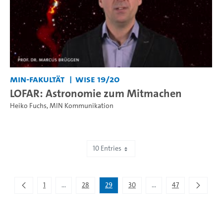
MIN-Fakultät
WiSe 19/20
LOFAR: Astronomie zum Mitmachen
Heiko Fuchs
,
MIN Kommunikation
10 Entries
Showing 281 to 290 of 467 entries.
1
...
28
29
30
...
47
Intermediate Pages Use TAB to navigate.
Intermediate Pages Use