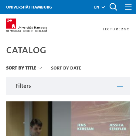
Zu den Filtern
Zur Metanavigation
Zur Hauptnavigation
Zur Suche
Zum Inhalt
Zum Seitenfuss
Universität Hamburg
en
Lecture2Go
Catalog
Catalog
Sort By Title
Sort By Date
Filters