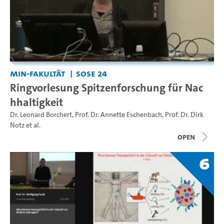
MIN-Fakultät
SoSe 24
Ringvorlesung Spitzenforschung für Nac
hhaltigkeit
Dr. Leonard Borchert
,
Prof. Dr. Annette Eschenbach
,
Prof. Dr. Dirk
Notz
et al.
open
6