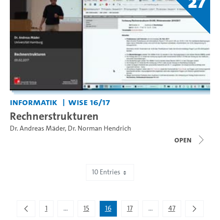
27
Informatik
WiSe 16/17
Rechnerstrukturen
Dr. Andreas Mäder
,
Dr. Norman Hendrich
open
10 Entries
Showing 151 to 160 of 467 entries.
1
...
15
16
17
...
47
Intermediate Pages Use TAB to navigate.
Intermediate Pages Use 