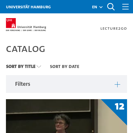
Zu den Filtern
Zur Metanavigation
Zur Hauptnavigation
Zur Suche
Zum Inhalt
Zum Seitenfuss
Universität Hamburg
en
Lecture2Go
Catalog
Catalog
Sort By Title
Sort By Date
Filters
12