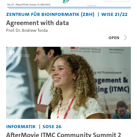
Zentrum für Bioinformatik (ZBH)
WiSe 21/22
Agreement with data
Prof. Dr. Andrew Torda
open
Informatik
SoSe 26
AfterMovie ITMC Community Summit 2