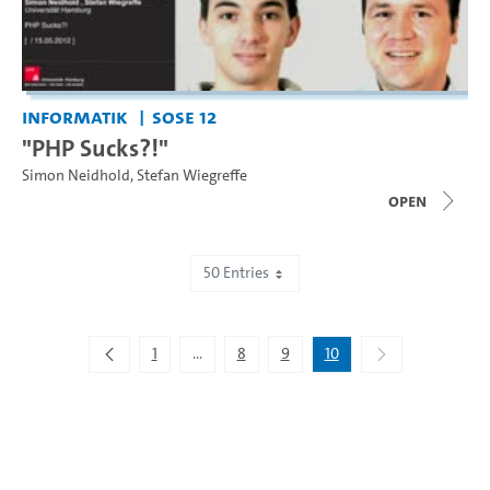
Informatik
SoSe 12
"PHP Sucks?!"
Simon Neidhold
,
Stefan Wiegreffe
open
50 Entries
Showing 451 to 467 of 467 entries.
1
...
8
9
10
Intermediate Pages Use TAB to navigate.