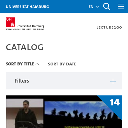
Zu den Filtern
Zur Metanavigation
Zur Hauptnavigation
Zur Suche
Zum Inhalt
Zum Seitenfuss
Universität Hamburg
en
Lecture2Go
Catalog
Catalog
Sort By Title
Sort By Date
Filters
14