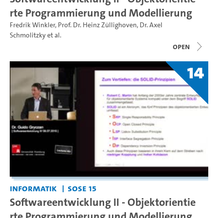
rte Programmierung und Modellierung
Fredrik Winkler
,
Prof. Dr. Heinz Züllighoven
,
Dr. Axel
Schmolitzky
et al.
open
14
Informatik
SoSe 15
Softwareentwicklung II - Objektorientie
rte Programmierung und Modellierung