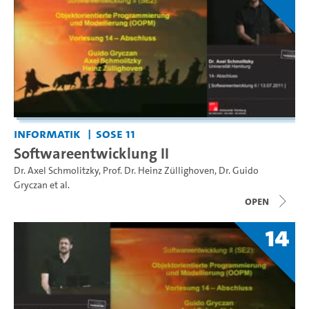
Informatik
SoSe 11
Softwareentwicklung II
Dr. Axel Schmolitzky
,
Prof. Dr. Heinz Züllighoven
,
Dr. Guido
Gryczan
et al.
open
14