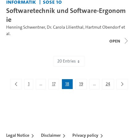
Informatik
SoSe 10
Softwaretechnik und Software-Ergonom
ie
Henning Schwentner
,
Dr. Carola Lilienthal
,
Hartmut Obendorf
et
al.
open
20 Entries
Showing 341 to 360 of 467 entries.
1
...
17
18
19
...
24
Intermediate Pages Use TAB to navigate.
Intermediate Pages Use 
Legal Notice
Disclaimer
Privacy policy