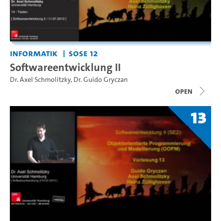
Informatik
SoSe 12
Softwareentwicklung II
Dr. Axel Schmolitzky
,
Dr. Guido Gryczan
open
13