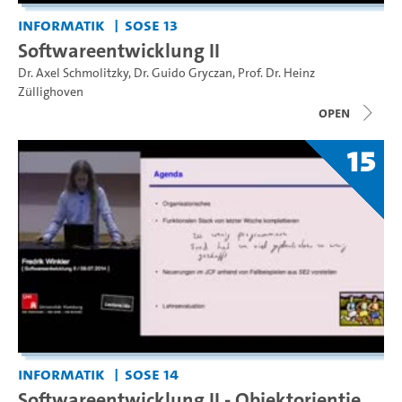
Informatik
SoSe 13
Softwareentwicklung II
Dr. Axel Schmolitzky
,
Dr. Guido Gryczan
,
Prof. Dr. Heinz
Züllighoven
open
15
Informatik
SoSe 14
Softwareentwicklung II - Objektorientie