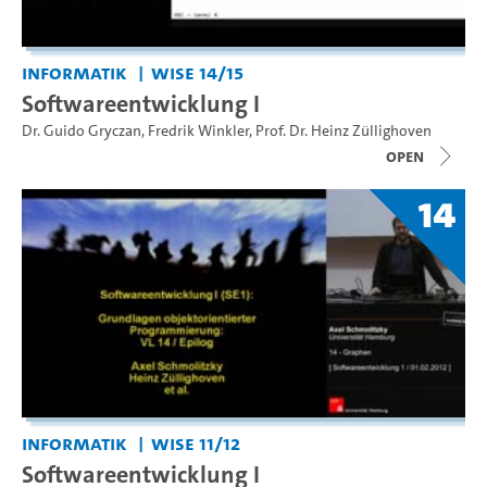
Informatik
WiSe 14/15
Softwareentwicklung I
Dr. Guido Gryczan
,
Fredrik Winkler
,
Prof. Dr. Heinz Züllighoven
open
14
Informatik
WiSe 11/12
Softwareentwicklung I