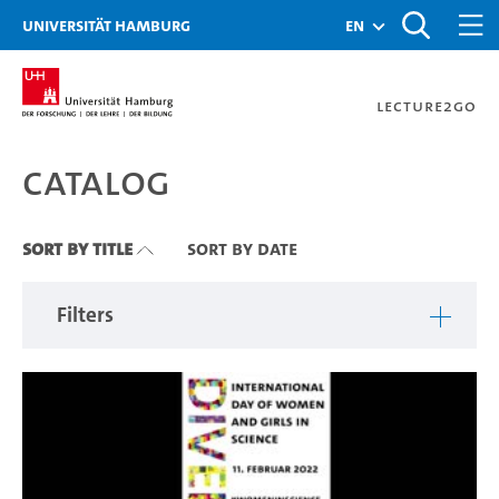
Zu den Filtern
Zur Metanavigation
Zur Hauptnavigation
Zur Suche
Zum Inhalt
Zum Seitenfuss
Universität Hamburg
en
Lecture2Go
Catalog
Catalog
Sort By Title
Sort By Date
Filters