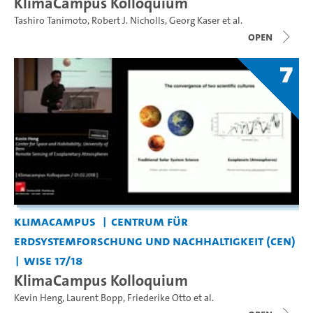
KlimaCampus Kolloquium
Tashiro Tanimoto
,
Robert J. Nicholls
,
Georg Kaser
et al.
open
7
KlimaCampus
Centrum für
Erdsystemforschung und Nachhaltigkeit (CEN)
WiSe 17/18
KlimaCampus Kolloquium
Kevin Heng
,
Laurent Bopp
,
Friederike Otto
et al.