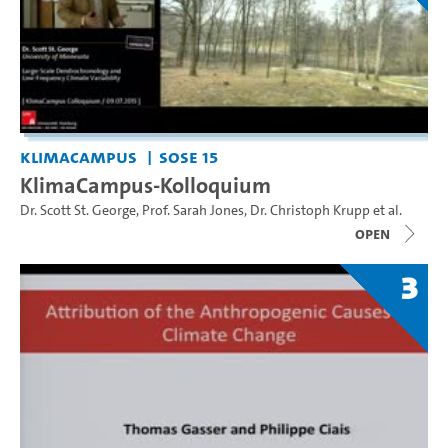
KlimaCampus
SoSe 15
KlimaCampus-Kolloquium
Dr. Scott St. George
,
Prof. Sarah Jones
,
Dr. Christoph Krupp
et al.
open
3