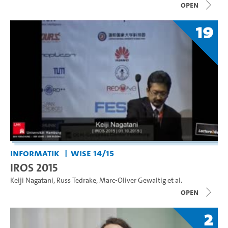
open
19
Informatik
WiSe 14/15
IROS 2015
Keiji Nagatani
,
Russ Tedrake
,
Marc-Oliver Gewaltig
et al.
open
2