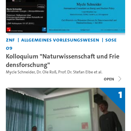
ZNF
Allgemeines Vorlesungswesen
SoSe
09
Kolloquium "Naturwissenschaft und Frie
densforschung"
Mycle Schneider
,
Dr. Ole Roß
,
Prof. Dr. Stefan Elbe
et al.
open
1