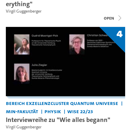
erything"
Virgil Guggenberger
open
4
Bereich Exzellenzcluster Quantum Universe
MIN-Fakultät
Physik
WiSe 22/23
Interviewreihe zu "Wie alles begann"
Virgil Guggenberger