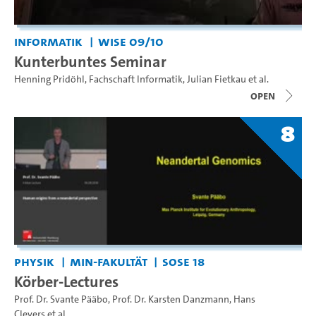
Informatik
WiSe 09/10
Kunterbuntes Seminar
Henning Pridöhl
,
Fachschaft Informatik
,
Julian Fietkau
et al.
open
8
Physik
MIN-Fakultät
SoSe 18
Körber-Lectures
Prof. Dr. Svante Pääbo
,
Prof. Dr. Karsten Danzmann
,
Hans
Clevers
et al.