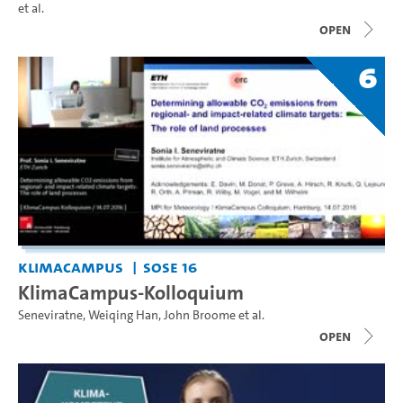
et al.
open
6
KlimaCampus
SoSe 16
KlimaCampus-Kolloquium
Seneviratne
,
Weiqing Han
,
John Broome
et al.
open