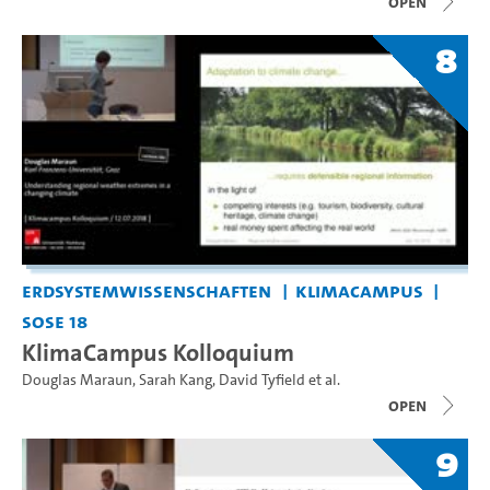
open
8
Erdsystemwissenschaften
KlimaCampus
SoSe 18
KlimaCampus Kolloquium
Douglas Maraun
,
Sarah Kang
,
David Tyfield
et al.
open
9