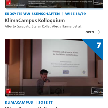
Erdsystemwissenschaften
WiSe 18/19
KlimaCampus Kolloquium
Alberto Garabato
,
Stefan Kollet
,
Alexis Hannart
et al.
open
7
KlimaCampus
SoSe 17