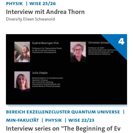
Physik
WiSe 25/26
Interview mit Andrea Thorn
Diversity Eileen Schwanold
4
Bereich Exzellenzcluster Quantum Universe
MIN-Fakultät
Physik
WiSe 22/23
Interview series on "The Beginning of Ev