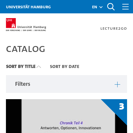
Zu den Filtern
Zur Metanavigation
Zur Hauptnavigation
Zur Suche
Zum Inhalt
Zum Seitenfuss
Universität Hamburg
en
Lecture2Go
Catalog
Catalog
Sort By Title
Sort By Date
Filters
3