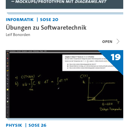
Informatik
SoSe 20
Übungen zu Softwaretechnik
Leif Bonorden
open
19
Physik
SoSe 26