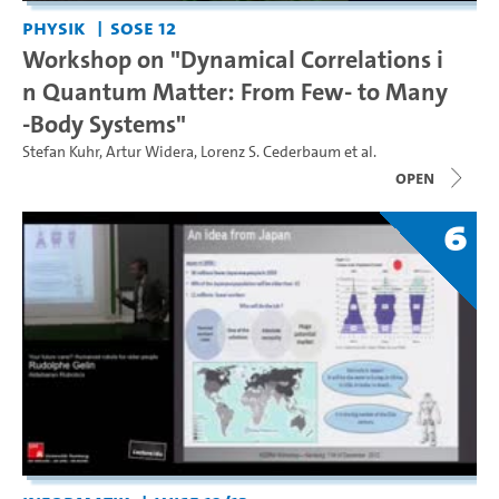
Physik
SoSe 12
Workshop on "Dynamical Correlations i
n Quantum Matter: From Few- to Many
-Body Systems"
Stefan Kuhr
,
Artur Widera
,
Lorenz S. Cederbaum
et al.
open
6