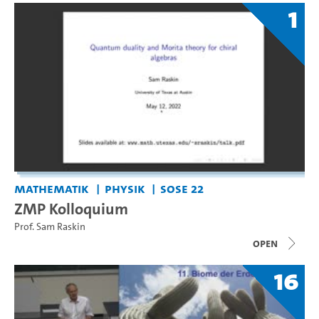
1
Mathematik
Physik
SoSe 22
ZMP Kolloquium
Prof. Sam Raskin
open
16