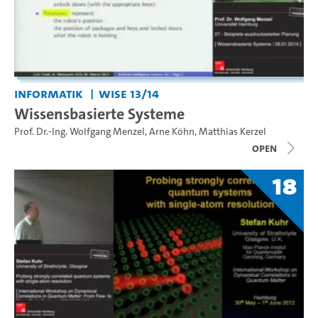
Informatik
WiSe 13/14
Wissensbasierte Systeme
Prof. Dr.-Ing. Wolfgang Menzel
,
Arne Köhn
,
Matthias Kerzel
open
18