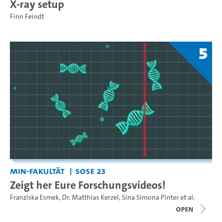
X-ray setup
Finn Feindt
5
MIN-Fakultät
SoSe 23
Zeigt her Eure Forschungsvideos!
Franziska Esmek
,
Dr. Matthias Kerzel
,
Sina Simona Pinter
et al.
open