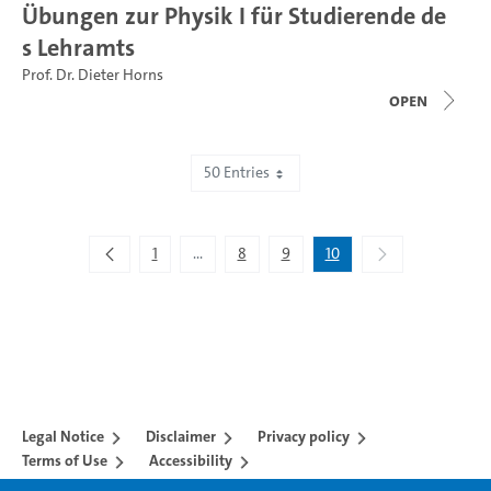
Übungen zur Physik I für Studierende de
s Lehramts
Prof. Dr. Dieter Horns
open
50 Entries
Showing 451 to 467 of 467 entries.
1
...
8
9
10
Intermediate Pages Use TAB to navigate.
Legal Notice
Disclaimer
Privacy policy
Terms of Use
Accessibility