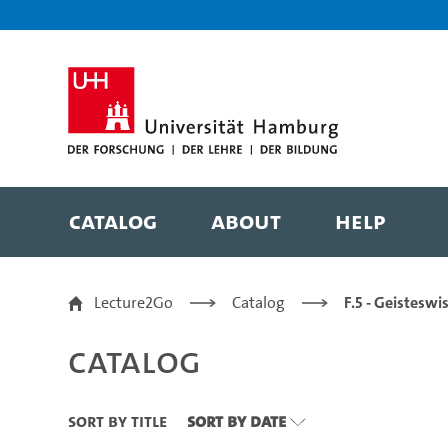
Zu den Filtern
Zur Metanavigation
Zur Hauptnavigation
Zur Suche
Zum Inhalt
Zum Seitenfuss
Catalog
About
Help
Catalog
Lecture2Go
Catalog
F.5 - Geistesw
Catalog
Sort By Title
Sort By Date