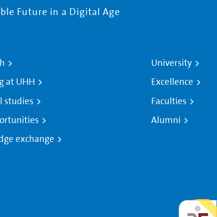
le Future in a Digital Age
ch
University
g at UHH
Excellence
l studies
Faculties
ortunities
Alumni
dge exchange