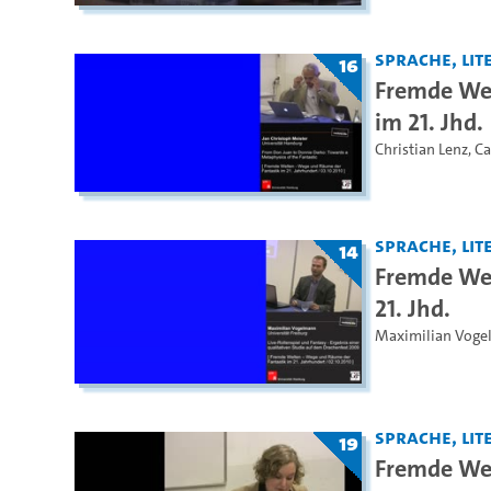
Sprache, Lite
16
Fremde Wel
im 21. Jhd.
Christian Lenz
,
Ca
Sprache, Lite
14
Fremde Wel
21. Jhd.
Maximilian Vog
Sprache, Lite
19
Fremde Wel