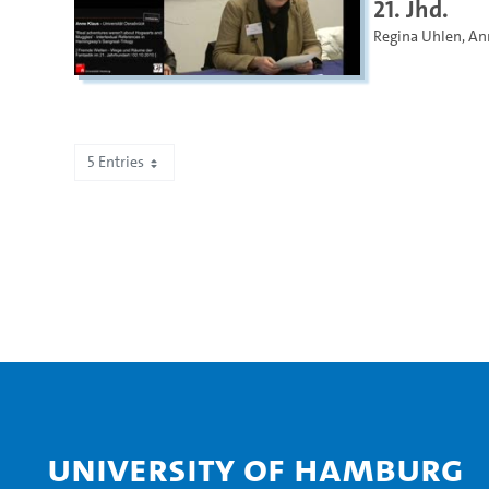
21. Jhd.
Regina Uhlen
,
An
5 Entries
Showing 491 to 495 of 505 entries.
University of Hamburg