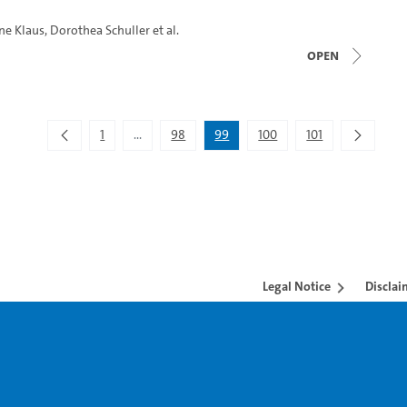
ne Klaus
,
Dorothea Schuller
et al.
open
1
...
98
99
100
101
Intermediate Pages Use TAB to navigate.
Legal Notice
Disclai