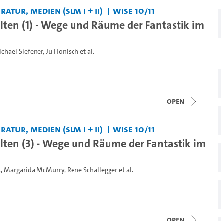
ratur, Medien (SLM I + II)
WiSe 10/11
ten (1) - Wege und Räume der Fantastik im
chael Siefener
,
Ju Honisch
et al.
open
ratur, Medien (SLM I + II)
WiSe 10/11
ten (3) - Wege und Räume der Fantastik im
s
,
Margarida McMurry
,
Rene Schallegger
et al.
open