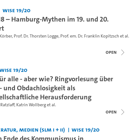
WiSe 19/20
8 – Hamburg-Mythen im 19. und 20.
rt
 Körber
,
Prof. Dr. Thorsten Logge
,
Prof. em. Dr. Franklin Kopitzsch
et al.
open
WiSe 19/20
r alle - aber wie? Ringvorlesung über
und Obdachlosigkeit als
llschaftliche Herausforderung
 Ratzlaff
,
Katrin Wollberg
et al.
open
ratur, Medien (SLM I + II)
WiSe 19/20
m Ende des Kommunismus in