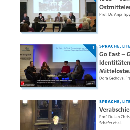
Ostmittele
Prof. Dr. Anja Tip
Sprache, Lite
1
Go East – 
Identitäte
Mitteloste
Dora Čechova
,
Fr
Sprache, Lite
Verabschie
Prof. Dr. Jan Chri
Schäfer
et al.