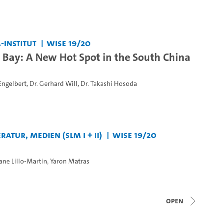
-Institut
WiSe 19/20
Bay: A New Hot Spot in the South China
Engelbert
,
Dr. Gerhard Will
,
Dr. Takashi Hosoda
ratur, Medien (SLM I + II)
WiSe 19/20
ane Lillo-Martin
,
Yaron Matras
open