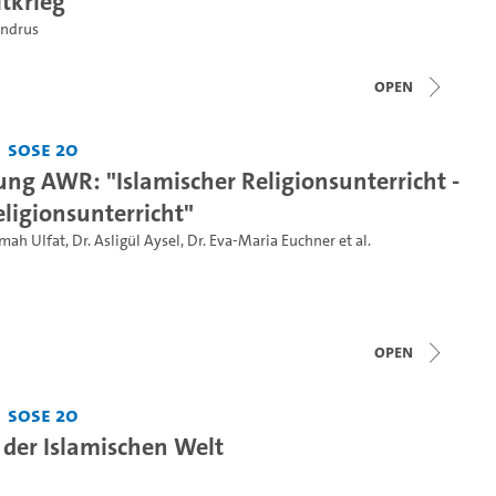
tkrieg
undrus
open
SoSe 20
ung AWR: "Islamischer Religionsunterricht -
eligionsunterricht"
imah Ulfat
,
Dr. Asligül Aysel
,
Dr. Eva-Maria Euchner
et al.
open
SoSe 20
 der Islamischen Welt