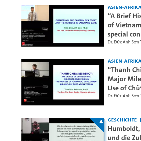
Asien-Afrika
“A Brief H
of Vietnam
special co
Dr. Đức Anh Sơn 
Asien-Afrika
“Thanh Chi
Major Mile
Use of Chữ
Dr. Đức Anh Sơn 
Geschichte
4
Humboldt,
und die Zu