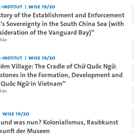
-Institut
WiSe 19/20
istory of the Establishment and Enforcement
’s Sovereignty in the South China Sea (with
nsideration of the Vanguard Bay)”
Trần
-Institut
WiSe 19/20
êm Village: The Cradle of Chữ Quốc Ngữ.
stones in the Formation, Development and
 Quốc Ngữ in Vietnam”
Trần
WiSe 19/20
 und was nun? Kolonialismus, Raubkunst
kunft der Museen