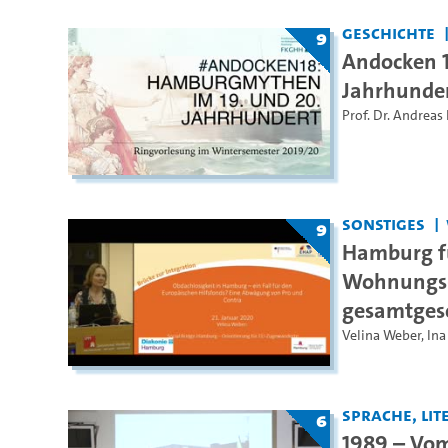
Geschichte
9
Andocken 1
Jahrhunde
Prof. Dr. Andreas
Sonstiges
9
Hamburg fü
Wohnungs- 
gesamtgese
Velina Weber
,
Ina
Sprache, Lite
6
1989 – Vo