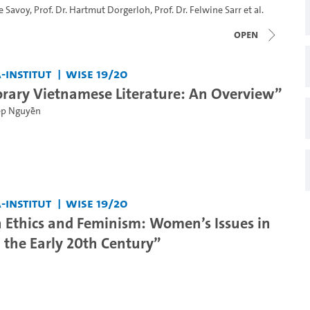
te Savoy
,
Prof. Dr. Hartmut Dorgerloh
,
Prof. Dr. Felwine Sarr
et al.
open
-Institut
WiSe 19/20
ary Vietnamese Literature: An Overview”
iệp Nguyễn
-Institut
WiSe 19/20
 Ethics and Feminism: Women’s Issues in
 the Early 20th Century”