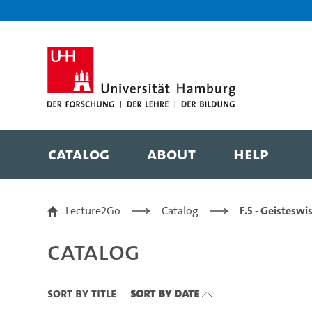
Zu den Filtern
Zur Metanavigation
Zur Hauptnavigation
Zur Suche
Zum Inhalt
Zum Seitenfuss
Catalog
About
Help
Catalog
Lecture2Go
Catalog
F.5 - Geistesw
Catalog
Sort By Title
Sort By Date