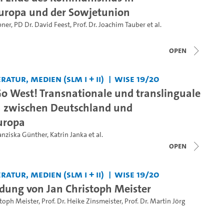
uropa und der Sowjetunion
pner
,
PD Dr. David Feest
,
Prof. Dr. Joachim Tauber
et al.
open
ratur, Medien (SLM I + II)
WiSe 19/20
Go West! Transnationale und translinguale
n zwischen Deutschland und
uropa
anziska Günther
,
Katrin Janka
et al.
open
ratur, Medien (SLM I + II)
WiSe 19/20
dung von Jan Christoph Meister
stoph Meister
,
Prof. Dr. Heike Zinsmeister
,
Prof. Dr. Martin Jörg