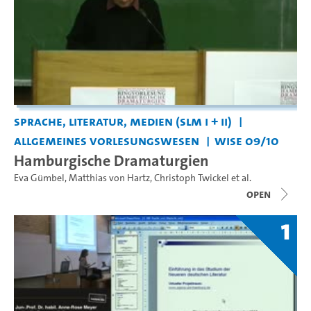
Sprache, Literatur, Medien (SLM I + II)
Allgemeines Vorlesungswesen
WiSe 09/10
Hamburgische Dramaturgien
Eva Gümbel
,
Matthias von Hartz
,
Christoph Twickel
et al.
open
1