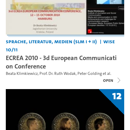
Sprache, Literatur, Medien (SLM I + II)
WiSe
10/11
ECREA 2010 - 3d European Communicati
on Conference
Beata Klimkiewicz
,
Prof. Dr. Ruth Wodak
,
Peter Golding
et al.
open
12