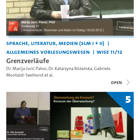
Sprache, Literatur, Medien (SLM I + II)
Allgemeines Vorlesungswesen
WiSe 11/12
Grenzverläufe
Dr. Marija Jurić Pahor
,
Dr. Katarzyna Różańska
,
Gabriele
Montaldi-Seelhorst
et al.
open
5