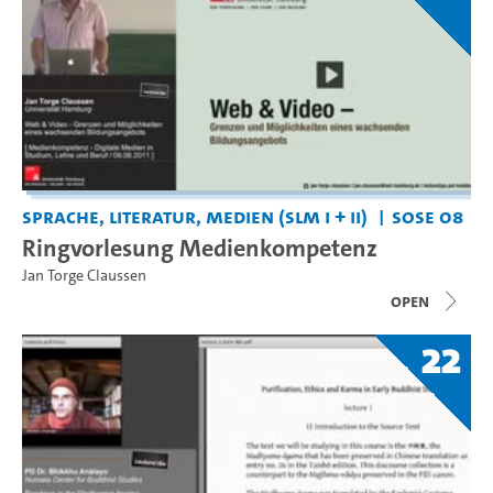
Sprache, Literatur, Medien (SLM I + II)
SoSe 08
Ringvorlesung Medienkompetenz
Jan Torge Claussen
open
22