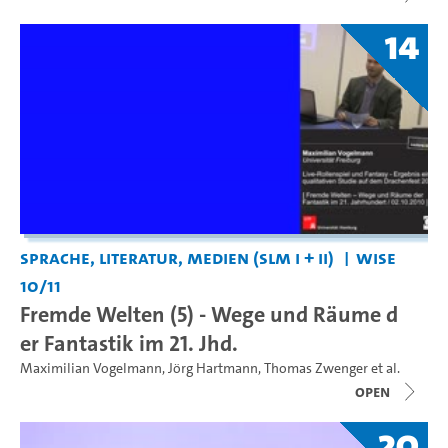
14
Sprache, Literatur, Medien (SLM I + II)
WiSe
10/11
Fremde Welten (5) - Wege und Räume d
er Fantastik im 21. Jhd.
Maximilian Vogelmann
,
Jörg Hartmann
,
Thomas Zwenger
et al.
open
20