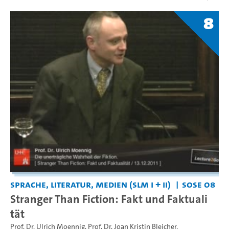
8
Sprache, Literatur, Medien (SLM I + II)
SoSe 08
Stranger Than Fiction: Fakt und Faktuali
tät
Prof. Dr. Ulrich Moennig
,
Prof. Dr. Joan Kristin Bleicher
,