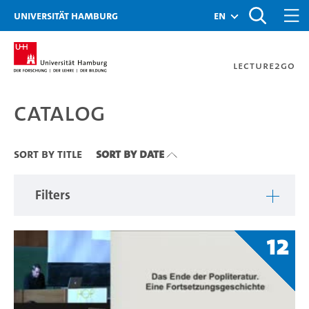
Zu den Filtern
Zur Metanavigation
Zur Hauptnavigation
Zur Suche
Zum Inhalt
Zum Seitenfuss
Universität Hamburg
en
Lecture2Go
Catalog
Catalog
Sort By Title
Sort By Date
Filters
12