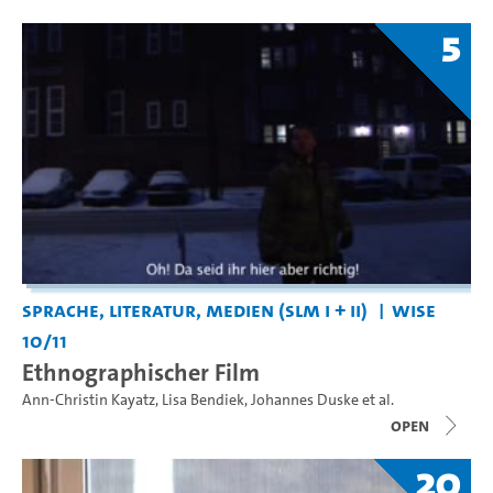
5
Sprache, Literatur, Medien (SLM I + II)
WiSe
10/11
Ethnographischer Film
Ann-Christin Kayatz
,
Lisa Bendiek
,
Johannes Duske
et al.
open
20