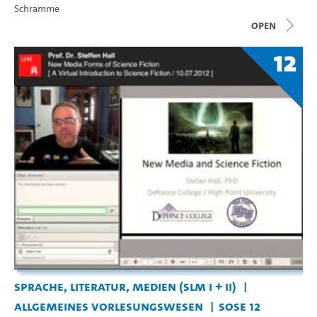
Schramme
open
12
Sprache, Literatur, Medien (SLM I + II)
Allgemeines Vorlesungswesen
SoSe 12