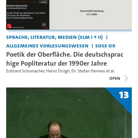
Sprache, Literatur, Medien (SLM I + II)
Allgemeines Vorlesungswesen
SoSe 09
Poetik der Oberfläche. Die deutschsprac
hige Popliteratur der 1990er Jahre
Eckhard Schumacher
,
Heinz Drügh
,
Dr. Stefan Hermes
et al.
open
13