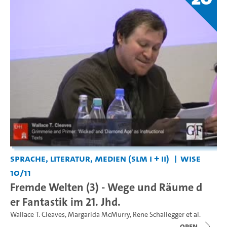
Sprache, Literatur, Medien (SLM I + II)
WiSe
10/11
Fremde Welten (3) - Wege und Räume d
er Fantastik im 21. Jhd.
Wallace T. Cleaves
,
Margarida McMurry
,
Rene Schallegger
et al.
open