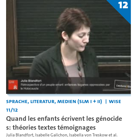
12
Sprache, Literatur, Medien (SLM I + II)
WiSe
11/12
Quand les enfants écrivent les génocide
s: théories textes témoignages
Julia Blandfort
,
Isabelle Galichon
,
Isabella von Treskow
et al.