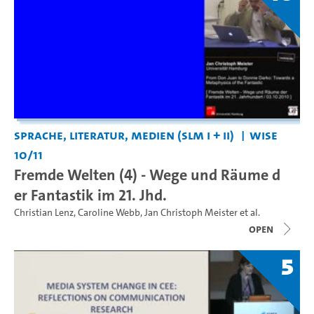
Sprache, Literatur, Medien (SLM I + II)
WiSe
10/11
Fremde Welten (4) - Wege und Räume d
er Fantastik im 21. Jhd.
Christian Lenz
,
Caroline Webb
,
Jan Christoph Meister
et al.
open
5