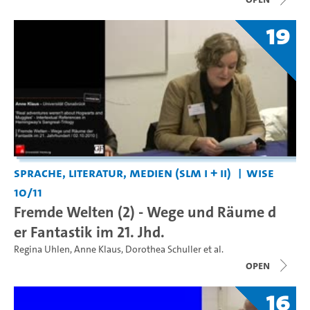
19
Sprache, Literatur, Medien (SLM I + II)
WiSe
10/11
Fremde Welten (2) - Wege und Räume d
er Fantastik im 21. Jhd.
Regina Uhlen
,
Anne Klaus
,
Dorothea Schuller
et al.
open
16