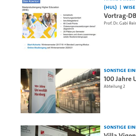
(HUL)
WiSe
Vortrag-D
Prof. Dr. Gabi R
Sonstige Ei
100 Jahre 
Abteilung 2
Sonstige Ei
Villa Vigon