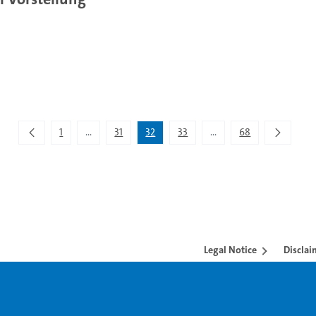
1
...
31
32
33
...
68
Intermediate Pages Use TAB to navigate.
Intermediate Pages Use 
Legal Notice
Disclai