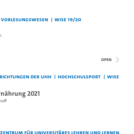
s Vorlesungswesen
WiSe 19/20
n
open
nrichtungen der UHH
Hochschulsport
WiSe
rnährung 2021
hoff
entrum für Universitäres Lehren und Lernen