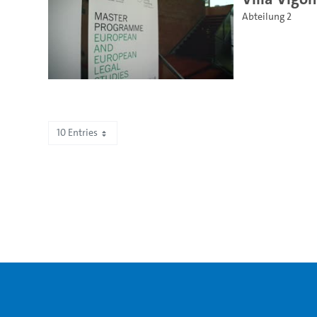
Abteilung 2
10 Entries
Showing 311 to 320 of 672 entries.