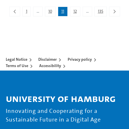
1
...
10
11
12
...
135
Intermediate Pages Use TAB to navigate.
Intermediate Pages Use 
Legal Notice
Disclaimer
Privacy policy
Terms of Use
Accessibility
University of Hamburg
Innovating and Cooperating for a
Sustainable Future in a Digital Age