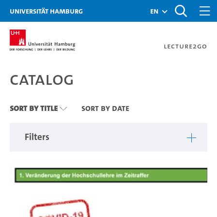
Zu den Filtern
Zur Metanavigation
Zur Hauptnavigation
Zur Suche
Zum Inhalt
Zum Seitenfuss
Universität Hamburg
en
Lecture2Go
Catalog
Catalog
Sort By Title
Sort By Date
Filters