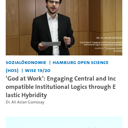
Sozialökonomie
Hamburg Open Science
(HOS)
WiSe 19/20
‘God at Work’: Engaging Central and Inc
ompatible Institutional Logics through E
lastic Hybridity
Dr. Ali Aslan Gümüsay