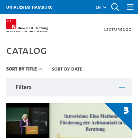
Zu den Filtern
Zur Metanavigation
Zur Hauptnavigation
Zur Suche
Zum Inhalt
Zum Seitenfuss
Universität Hamburg
en
Lecture2Go
Catalog
Catalog
Sort By Title
Sort By Date
Filters
3