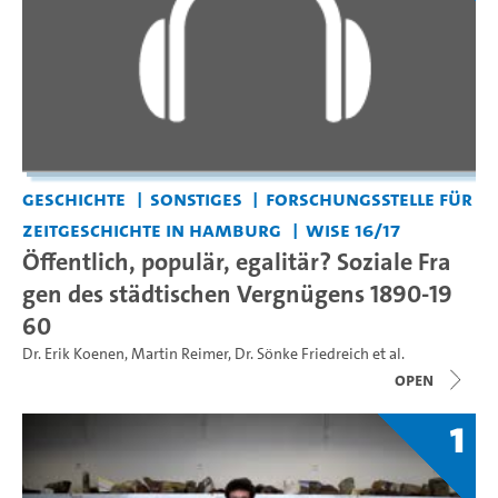
Geschichte
Sonstiges
Forschungsstelle für
Zeitgeschichte in Hamburg
WiSe 16/17
Öffentlich, populär, egalitär? Soziale Fra
gen des städtischen Vergnügens 1890-19
60
Dr. Erik Koenen
,
Martin Reimer
,
Dr. Sönke Friedreich
et al.
open
1