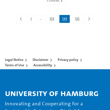
5 Entries
Showing 666 to 670 of 672 entries.
1
...
133
134
135
Intermediate Pages Use TAB to navigate.
Legal Notice
Disclaimer
Privacy policy
Terms of Use
Accessibility
University of Hamburg
Innovating and Cooperating for a