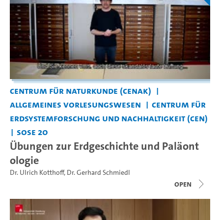
Centrum für Naturkunde (CeNak)
Allgemeines Vorlesungswesen
Centrum für
Erdsystemforschung und Nachhaltigkeit (CEN)
SoSe 20
Übungen zur Erdgeschichte und Paläont
ologie
Dr. Ulrich Kotthoff
,
Dr. Gerhard Schmiedl
open