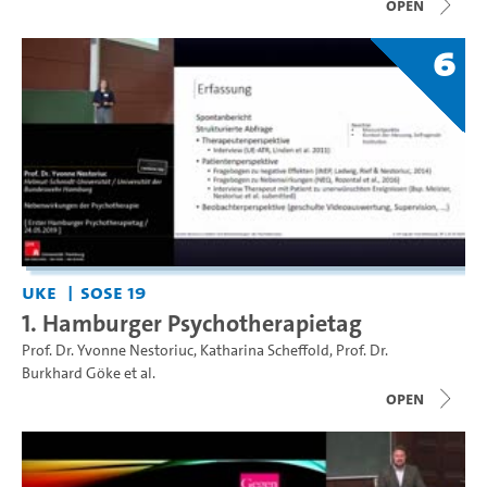
open
6
UKE
SoSe 19
1. Hamburger Psychotherapietag
Prof. Dr. Yvonne Nestoriuc
,
Katharina Scheffold
,
Prof. Dr.
Burkhard Göke
et al.
open