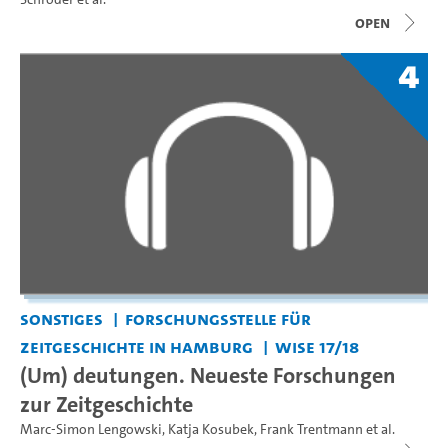
open
4
Sonstiges
Forschungsstelle für
Zeitgeschichte in Hamburg
WiSe 17/18
(Um) deutungen. Neueste Forschungen
zur Zeitgeschichte
Marc-Simon Lengowski
,
Katja Kosubek
,
Frank Trentmann
et al.