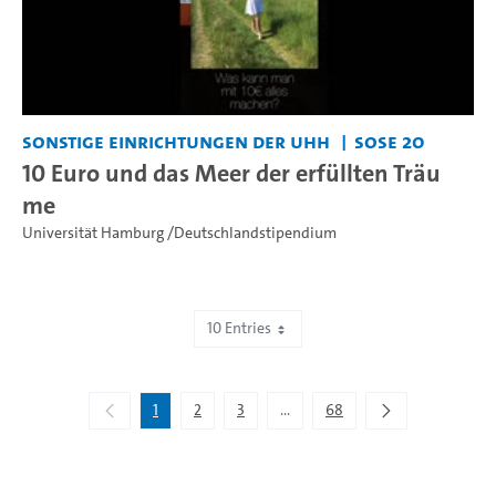
Sonstige Einrichtungen der UHH
SoSe 20
10 Euro und das Meer der erfüllten Träu
me
Universität Hamburg /Deutschlandstipendium
10 Entries
Showing 1 to 10 of 672 entries.
1
2
3
...
68
Intermediate Pages Use TAB to 