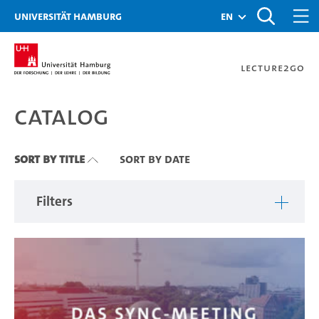
Zu den Filtern
Zur Metanavigation
Zur Hauptnavigation
Zur Suche
Zum Inhalt
Zum Seitenfuss
Universität Hamburg
en
Lecture2Go
Catalog
Catalog
Sort By Title
Sort By Date
Filters