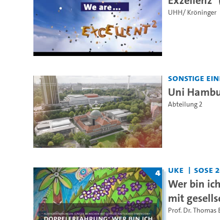
UHH/ Kröninger
Sonstige Ei
Uni Hambur
Abteilung 2
UKE
SoSe 
4
Wer bin ic
mit gesell
Prof. Dr. Thomas 