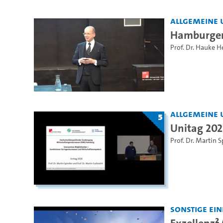
Allgemeine 
Hamburger
Prof. Dr. Hauke 
Allgemeine 
5
Unitag 20
Prof. Dr. Martin S
Sonstige Ei
Exzellenz² 