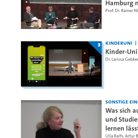
Hamburg n
Prof. Dr. Rainer 
Kinderuni
3
Kinder-Un
Dr. Larissa Gebke
Sonstige Ei
Was sich a
und Studie
lernen läss
Ulla Ralfs
,
Artur 