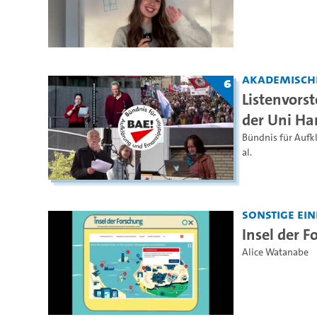
Akademisch
6
Listenvors
der Uni H
Bündnis für Aufk
al.
Sonstige Ei
Insel der 
Alice Watanabe