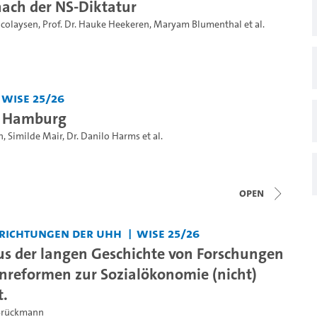
ach der NS-Diktatur
Nicolaysen
,
Prof. Dr. Hauke Heekeren
,
Maryam Blumenthal
et al.
WiSe 25/26
i Hamburg
n
,
Similde Mair
,
Dr. Danilo Harms
et al.
open
nrichtungen der UHH
WiSe 25/26
us der langen Geschichte von Forschungen
nreformen zur Sozialökonomie (nicht)
t.
Brückmann