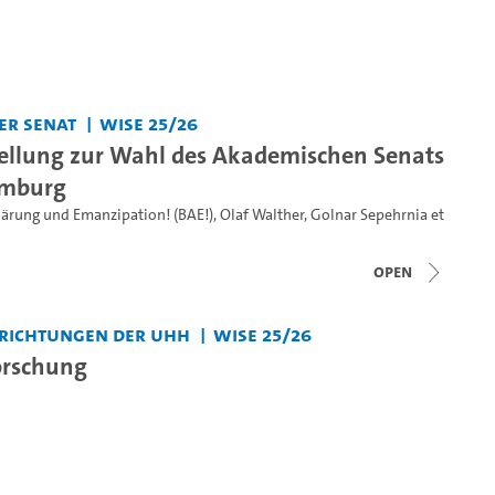
er Senat
WiSe 25/26
tellung zur Wahl des Akademischen Senats
amburg
lärung und Emanzipation! (BAE!)
,
Olaf Walther
,
Golnar Sepehrnia
et
open
nrichtungen der UHH
WiSe 25/26
Forschung