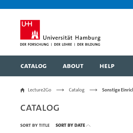
Zu den Filtern
Zur Metanavigation
Zur Hauptnavigation
Zur Suche
Zum Inhalt
Zum Seitenfuss
Catalog
About
Help
Catalog
Lecture2Go
Catalog
Sonstige Einri
Catalog
Sort By Title
Sort By Date