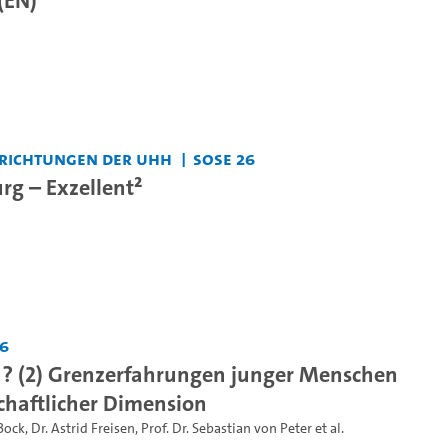
nrichtungen der UHH
SoSe 26
g – Exzellent²
26
h? (2) Grenzerfahrungen junger Menschen
schaftlicher Dimension
Bock
,
Dr. Astrid Freisen
,
Prof. Dr. Sebastian von Peter
et al.