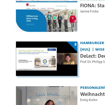
FIONA: Sta
Janine Fricke
Hamburger Z
2
(HUL)
WiSe
DeLect: De
Prof. Dr. Philipp
Personalen
Weihnachts
Emily Kröhn