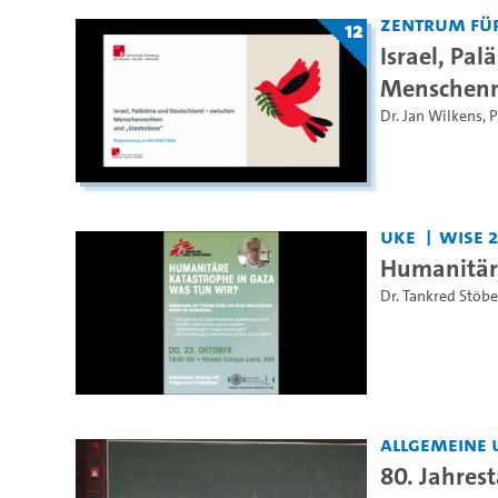
Zentrum fü
12
Israel, Pa
Menschenr
Dr. Jan Wilkens
,
P
UKE
WiSe 
Humanitäre
Dr. Tankred Stöbe
Allgemeine 
80. Jahres