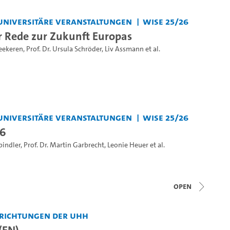
universitäre Veranstaltungen
WiSe 25/26
 Rede zur Zukunft Europas
Heekeren
,
Prof. Dr. Ursula Schröder
,
Liv Assmann
et al.
universitäre Veranstaltungen
WiSe 25/26
26
pindler
,
Prof. Dr. Martin Garbrecht
,
Leonie Heuer
et al.
open
nrichtungen der UHH
(EN)