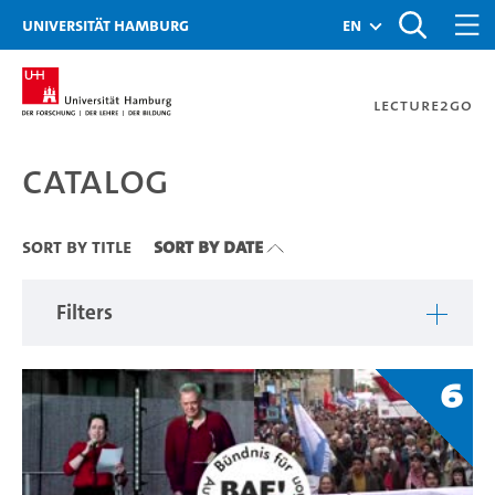
Zu den Filtern
Zur Metanavigation
Zur Hauptnavigation
Zur Suche
Zum Inhalt
Zum Seitenfuss
Universität Hamburg
en
Lecture2Go
Catalog
Catalog
Sort By Title
Sort By Date
Filters
6