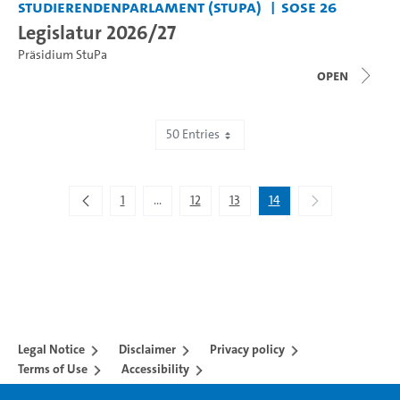
Studierendenparlament (StuPa)
SoSe 26
Legislatur 2026/27
Präsidium StuPa
open
50 Entries
Showing 651 to 672 of 672 entries.
1
...
12
13
14
Intermediate Pages Use TAB to navigate.
Legal Notice
Disclaimer
Privacy policy
Terms of Use
Accessibility