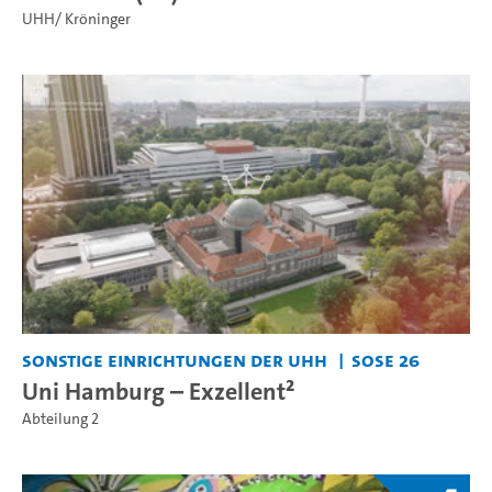
UHH/ Kröninger
Sonstige Einrichtungen der UHH
SoSe 26
Uni Hamburg – Exzellent²
Abteilung 2