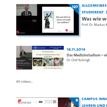
Allgemeine
127
studieren?
Was wie wo
Prof. Dr. Markus 
18.11.2014
Das Medizinstudium – ei
Dr. Olaf Kuhnigk
All videos...
Campus Inno
9
Lehren und 