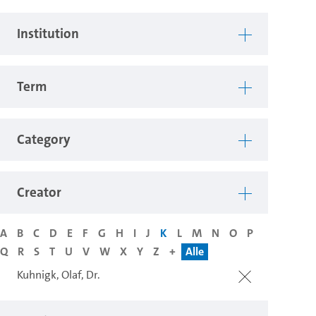
Institution
Term
Category
Creator
A
B
C
D
E
F
G
H
I
J
K
L
M
N
O
P
Q
R
S
T
U
V
W
X
Y
Z
+
Alle
Kuhnigk, Olaf, Dr.