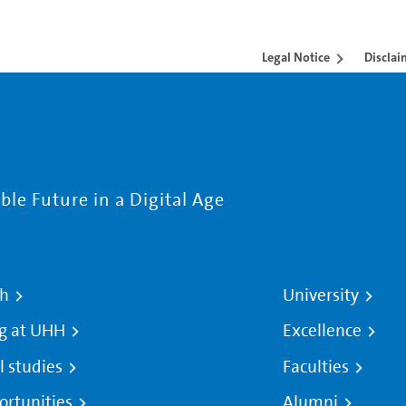
Legal Notice
Disclai
le Future in a Digital Age
ch
University
g at UHH
Excellence
l studies
Faculties
ortunities
Alumni