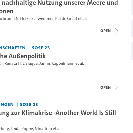
 nachhaltige Nutzung unserer Meere und
ionen
 Schrum
,
Dr. Heike Schwemmer
,
Kai de Graaf
et al.
open
nschaften
SoSe 23
che Außenpolitik
Dr. Renata H. Dalaqua
,
Jannis Kappelmann
et al.
open
ungen
SoSe 23
ng zur Klimakrise -Another World Is Still
rberg
,
Linda Poppe
,
Nina Treu
et al.