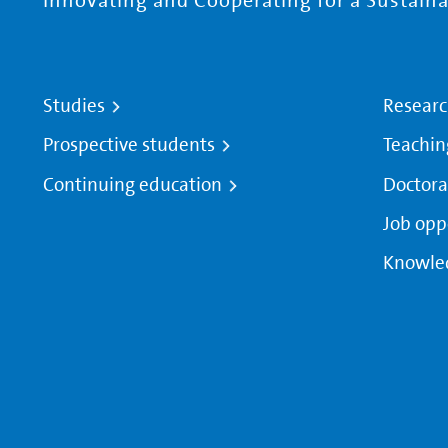
Innovating and Cooperating for a Sustainab
Studies
Resear
Prospective students
Teachin
Continuing education
Doctora
Job opp
Knowle