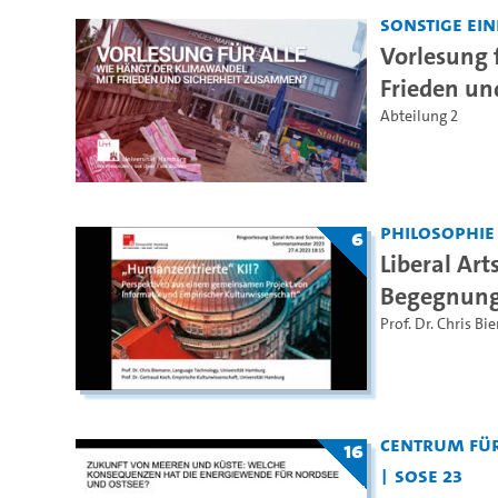
Sonstige Ei
Vorlesung 
Frieden un
Abteilung 2
Philosophie
6
Liberal Art
Begegnun
Prof. Dr. Chris B
Centrum für
16
SoSe 23