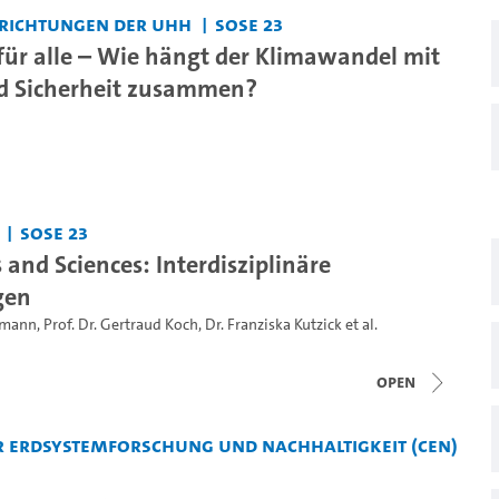
nrichtungen der UHH
SoSe 23
für alle – Wie hängt der Klimawandel mit
d Sicherheit zusammen?
SoSe 23
s and Sciences: Interdisziplinäre
gen
iemann
,
Prof. Dr. Gertraud Koch
,
Dr. Franziska Kutzick
et al.
open
 Erdsystemforschung und Nachhaltigkeit (CEN)