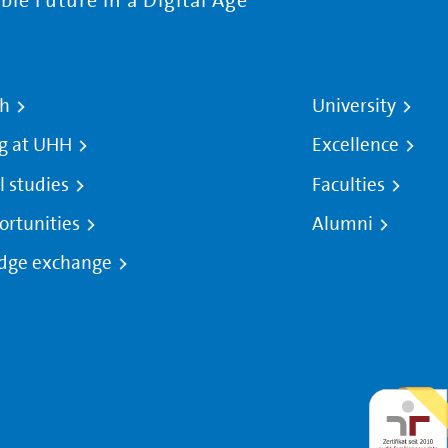
le Future in a Digital Age
ch
University
g at UHH
Excellence
l studies
Faculties
ortunities
Alumni
dge exchange