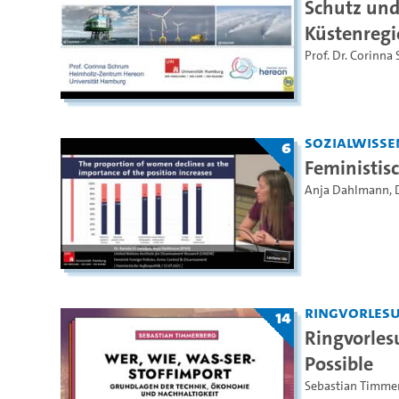
Schutz und
Küstenreg
Prof. Dr. Corinna
Sozialwisse
6
Feministis
Anja Dahlmann
,
Ringvorles
14
Ringvorlesu
Possible
Sebastian Timme