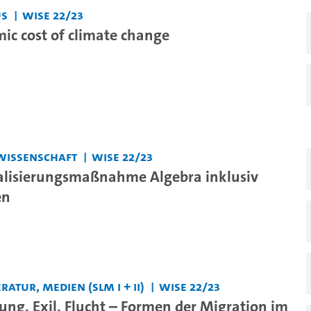
us
WiSe 22/23
ic cost of climate change
wissenschaft
WiSe 22/23
alisierungsmaßnahme Algebra inklusiv
en
ratur, Medien (SLM I + II)
WiSe 22/23
ng, Exil, Flucht – Formen der Migration im