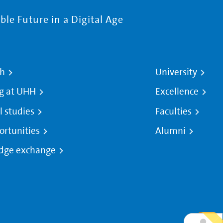
le Future in a Digital Age
ch
University
g at UHH
Excellence
l studies
Faculties
ortunities
Alumni
dge exchange