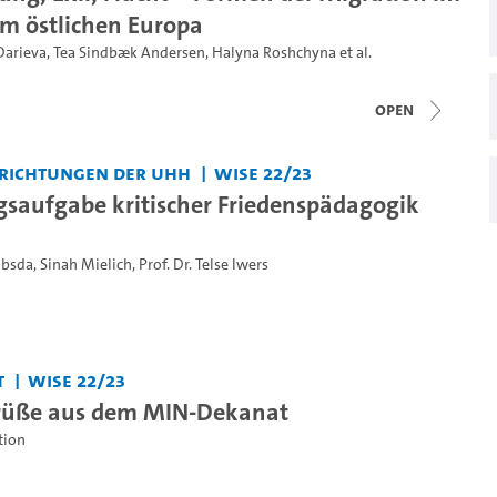
m östlichen Europa
Darieva
,
Tea Sindbæk Andersen
,
Halyna Roshchyna
et al.
open
nrichtungen der UHH
WiSe 22/23
gsaufgabe kritischer Friedenspädagogik
ubsda
,
Sinah Mielich
,
Prof. Dr. Telse Iwers
t
WiSe 22/23
rüße aus dem MIN-Dekanat
ion