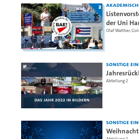
Akademisch
2
Listenvors
der Uni Ha
Olaf Walther
,
Gol
Sonstige Ei
Jahresrück
Abteilung 2
Sonstige Ei
Weihnacht
Abteilung 2