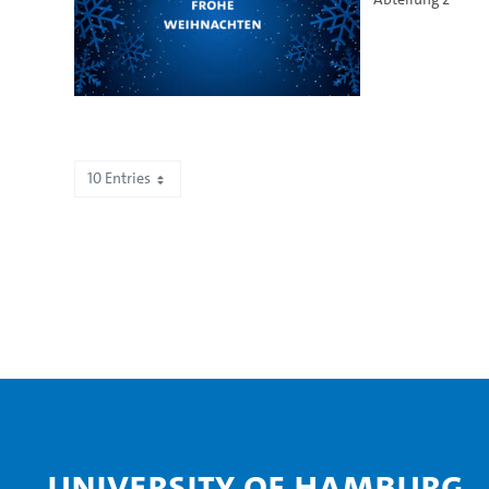
10 Entries
Showing 21 to 30 of 70 entries.
University of Hamburg