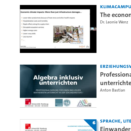
KlimaCamp
The econom
Dr. Leonie Wenz
Erziehungs
Profession
unterricht
Anton Bastian
Sprache, Lite
6
Einwanderu