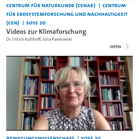
Centrum für Naturkunde (CeNak)
Centrum
für Erdsystemforschung und Nachhaltigkeit
(CEN)
SoSe 20
Videos zur Klimaforschung
Dr. Ulrich Kotthoff
,
Julia Pawlowski
open
Bewegungswissenschaft
SoSe 20