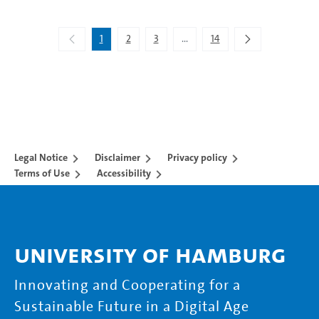
Showing 1 to 10 of 134 entries.
1
2
3
...
14
Intermediate Pages Use TAB to 
Legal Notice
Disclaimer
Privacy policy
Terms of Use
Accessibility
University of Hamburg
Innovating and Cooperating for a
Sustainable Future in a Digital Age