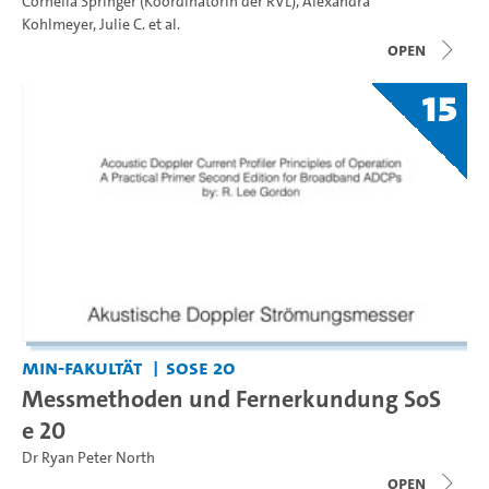
Cornelia Springer (Koordinatorin der RVL)
,
Alexandra
Kohlmeyer
,
Julie C.
et al.
open
15
MIN-Fakultät
SoSe 20
Messmethoden und Fernerkundung SoS
e 20
Dr Ryan Peter North
open