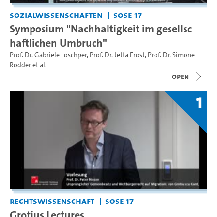
Sozialwissenschaften
SoSe 17
Symposium "Nachhaltigkeit im gesellsc
haftlichen Umbruch"
Prof. Dr. Gabriele Löschper
,
Prof. Dr. Jetta Frost
,
Prof. Dr. Simone
Rödder
et al.
open
1
Rechtswissenschaft
SoSe 17
Grotius Lectures