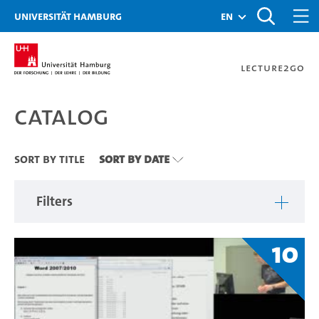
Zu den Filtern
Zur Metanavigation
Zur Hauptnavigation
Zur Suche
Zum Inhalt
Zum Seitenfuss
Universität Hamburg
en
Lecture2Go
Catalog
Catalog
Sort By Title
Sort By Date
Filters
10