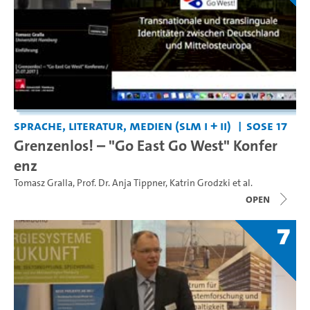
Sprache, Literatur, Medien (SLM I + II)
SoSe 17
Grenzenlos! – "Go East Go West" Konfer
enz
Tomasz Gralla
,
Prof. Dr. Anja Tippner
,
Katrin Grodzki
et al.
open
7