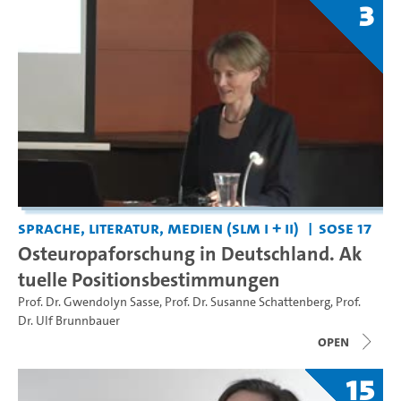
3
Sprache, Literatur, Medien (SLM I + II)
SoSe 17
Osteuropaforschung in Deutschland. Ak
tuelle Positionsbestimmungen
Prof. Dr. Gwendolyn Sasse
,
Prof. Dr. Susanne Schattenberg
,
Prof.
Dr. Ulf Brunnbauer
open
15