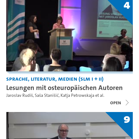
4
Sprache, Literatur, Medien (SLM I + II)
Lesungen mit osteuropäischen Autoren
Jaroslav Rudiš
,
Saša Stanišić
,
Katja Petrowskaja
et al.
open
9