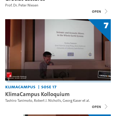
Prof. Dr. Peter Niesen
open
7
KlimaCampus
SoSe 17
KlimaCampus Kolloquium
Tashiro Tanimoto
,
Robert J. Nicholls
,
Georg Kaser
et al.
open