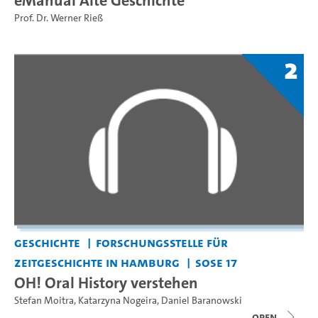
Prof. Dr. Werner Rieß
2
Geschichte
Forschungsstelle für
Zeitgeschichte in Hamburg
SoSe 17
OH! Oral History verstehen
Stefan Moitra
,
Katarzyna Nogeira
,
Daniel Baranowski
open