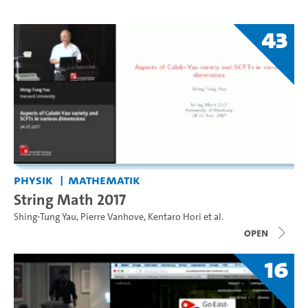
43
Physik
Mathematik
String Math 2017
Shing-Tung Yau
,
Pierre Vanhove
,
Kentaro Hori
et al.
open
16