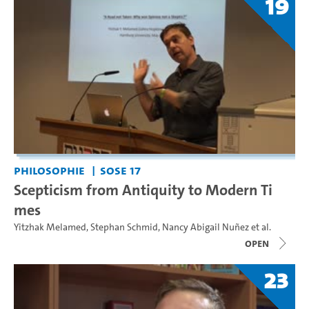
19
Philosophie
SoSe 17
Scepticism from Antiquity to Modern Ti
mes
Yitzhak Melamed
,
Stephan Schmid
,
Nancy Abigail Nuñez
et al.
open
23