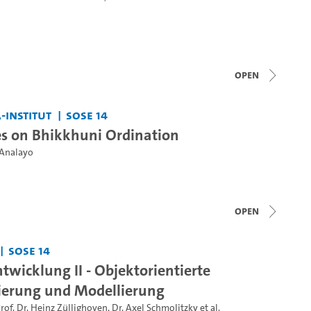
open
-Institut
SoSe 14
es on Bhikkhuni Ordination
 Analayo
open
SoSe 14
twicklung II - Objektorientierte
erung und Modellierung
rof. Dr. Heinz Züllighoven
,
Dr. Axel Schmolitzky
et al.