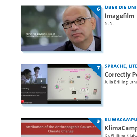
Über die Un
6
Imagefilm
N. N.
Sprache, Lite
7
Correctly Po
Julia Brilling
,
Lan
KlimaCamp
3
KlimaCamp
Dr. Philippe Ciais