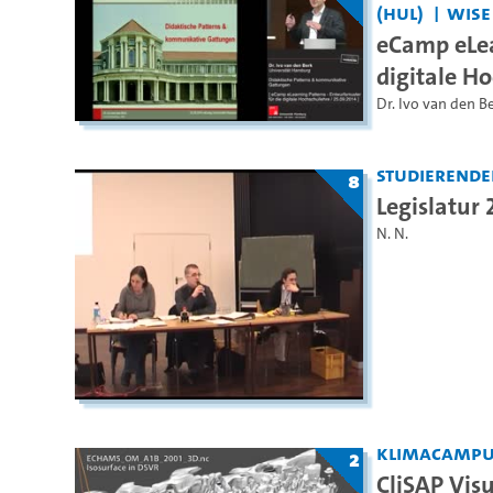
(HUL)
WiSe
eCamp eLea
digitale Ho
Dr. Ivo van den B
Studierende
8
Legislatur
N. N.
KlimaCamp
2
CliSAP Vis