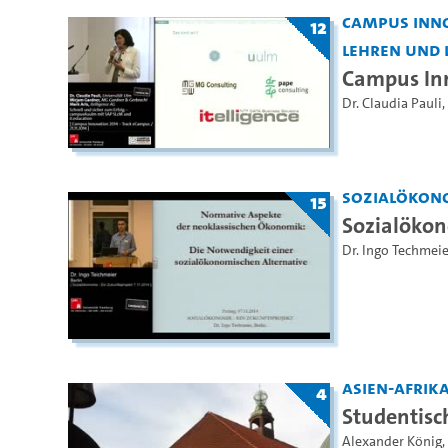
Campus Inno
12
Lehren und 
Campus In
Dr. Claudia Pauli
,
Sozialökon
15
Sozialökon
Dr. Ingo Techmeie
Asien-Afrika
4
Studentisc
Alexander König
,