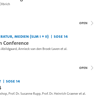
 Olbrich
open
ratur, Medien (SLM I + II)
SoSe 14
n Conference
a Abildgaard
,
Annieck van den Broek-Laven
et al.
open
t
SoSe 14
4
ishop
,
Prof. Dr. Susanne Rupp
,
Prof. Dr. Heinrich Graener
et al.