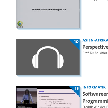
Asien-Afrika
10
Perspectiv
Prof. Dr. Bhikkhu
Informatik
15
Softwareen
Programmi
Fredrik Winkler
,
P