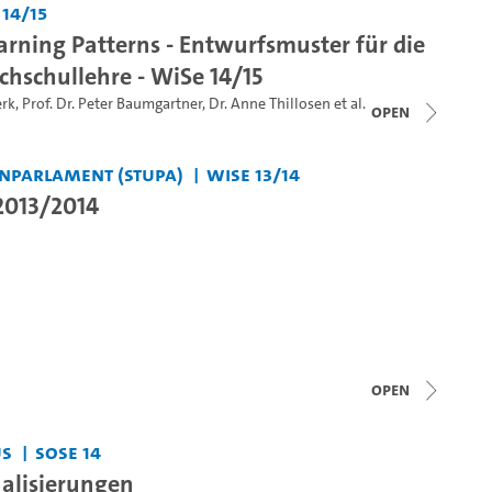
 14/15
rning Patterns - Entwurfsmuster für die
chschullehre - WiSe 14/15
erk
,
Prof. Dr. Peter Baumgartner
,
Dr. Anne Thillosen
et al.
open
nparlament (StuPa)
WiSe 13/14
 2013/2014
open
us
SoSe 14
ualisierungen