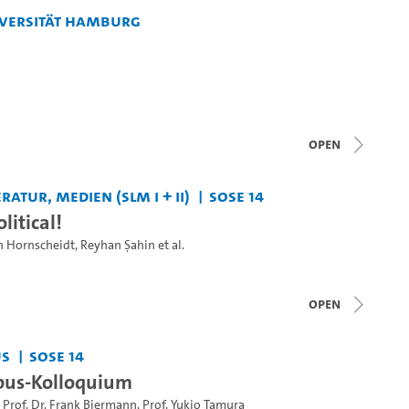
iversität Hamburg
open
ratur, Medien (SLM I + II)
SoSe 14
litical!
n Hornscheidt
,
Reyhan Şahin
et al.
open
us
SoSe 14
us-Kolloquium
,
Prof. Dr. Frank Biermann
,
Prof. Yukio Tamura