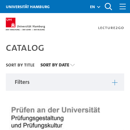
Zu den Filtern
Zur Metanavigation
Zur Hauptnavigation
Zur Suche
Zum Inhalt
Zum Seitenfuss
Universität Hamburg
en
Lecture2Go
Catalog
Catalog
Sort By Title
Sort By Date
Filters