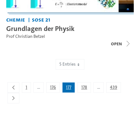
Chemie
SoSe 21
Grundlagen der Physik
Prof Christian Betzel
open
5 Entries
Showing 881 to 885 of 2,193 entries.
1
...
176
177
178
...
439
Intermediate Pages Use TAB to navigate.
Intermediate Pages Us