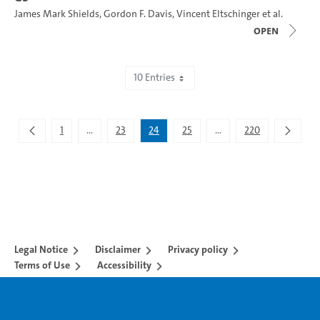
James Mark Shields
,
Gordon F. Davis
,
Vincent Eltschinger
et al.
open
10 Entries
Showing 231 to 240 of 2,195 entries.
1
...
23
24
25
...
220
Intermediate Pages Use TAB to navigate.
Intermediate Pages Use 
Legal Notice
Disclaimer
Privacy policy
Terms of Use
Accessibility