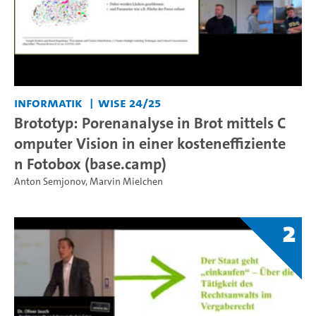
Informatik
WiSe 24/25
Brototyp: Porenanalyse in Brot mittels C
omputer Vision in einer kosteneffiziente
n Fotobox (base.camp)
Anton Semjonov
,
Marvin Mielchen
2