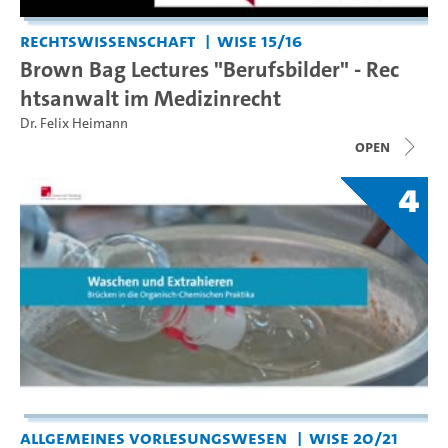
Rechtswissenschaft
WiSe 15/16
Brown Bag Lectures "Berufsbilder" - Rec
htsanwalt im Medizinrecht
Dr. Felix Heimann
open
4
Allgemeines Vorlesungswesen
WiSe 20/21