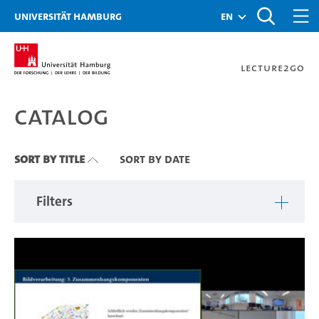
Zu den Filtern
Zur Metanavigation
Zur Hauptnavigation
Zur Suche
Zum Inhalt
Zum Seitenfuss
Universität Hamburg
en
Lecture2Go
Catalog
Catalog
Sort By Title
Sort By Date
Filters