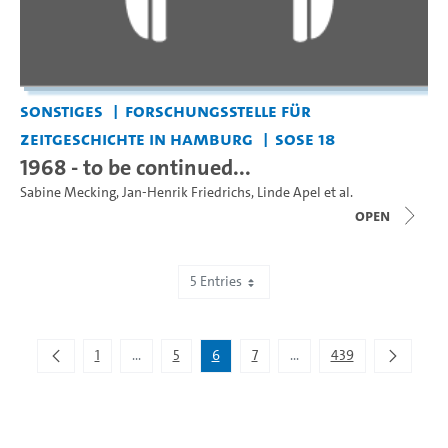
Sonstiges
Forschungsstelle für
Zeitgeschichte in Hamburg
SoSe 18
1968 - to be continued...
Sabine Mecking
,
Jan-Henrik Friedrichs
,
Linde Apel
et al.
open
5 Entries
Showing 26 to 30 of 2,193 entries.
1
...
5
6
7
...
439
Intermediate Pages Use TAB to navigate.
Intermediate Pages Use T