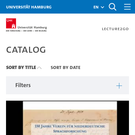
Zu den Filtern
Zur Metanavigation
Zur Hauptnavigation
Zur Suche
Zum Inhalt
Zum Seitenfuss
Universität Hamburg
en
Lecture2Go
Catalog
Catalog
Sort By Title
Sort By Date
Filters