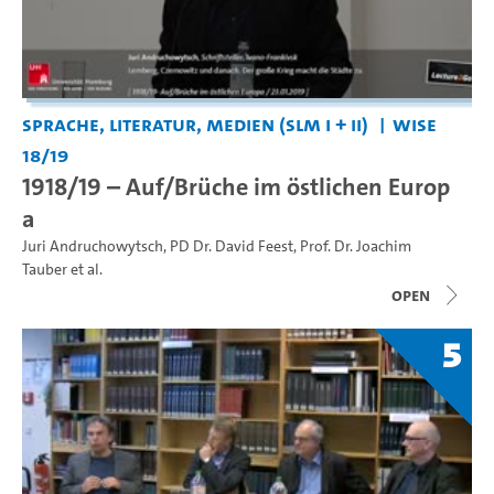
Sprache, Literatur, Medien (SLM I + II)
WiSe
18/19
1918/19 – Auf/Brüche im östlichen Europ
a
Juri Andruchowytsch
,
PD Dr. David Feest
,
Prof. Dr. Joachim
Tauber
et al.
open
5