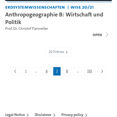
Erdsystemwissenschaften
WiSe 20/21
Anthropogeographie B: Wirtschaft und
Politik
Prof. Dr. Christof Parnreiter
open
20 Entries
Showing 121 to 140 of 2,195 entries.
1
...
6
7
8
...
110
Intermediate Pages Use TAB to navigate.
Intermediate Pages Use T
Legal Notice
Disclaimer
Privacy policy