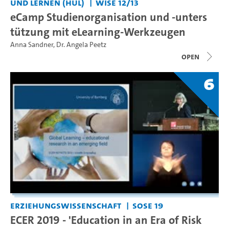
und Lernen (HUL)
WiSe 12/13
eCamp Studienorganisation und -unters
tützung mit eLearning-Werkzeugen
Anna Sandner
,
Dr. Angela Peetz
open
6
Erziehungswissenschaft
SoSe 19
ECER 2019 - 'Education in an Era of Risk