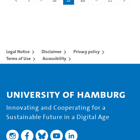
Intermediate Pages Use TAB to navigate.
Intermediate Pages Use
Legal Notice
Disclaimer
Privacy policy
Terms of Use
Accessibility
University of Hamburg
Innovating and Cooperating for a
Sustainable Future in a Digital Age