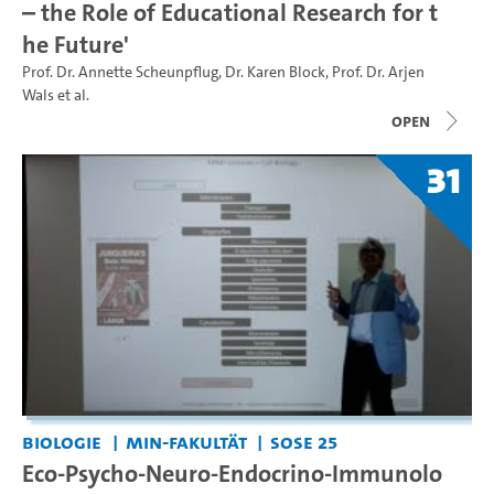
– the Role of Educational Research for t
he Future'
Prof. Dr. Annette Scheunpflug
,
Dr. Karen Block
,
Prof. Dr. Arjen
Wals
et al.
open
31
Biologie
MIN-Fakultät
SoSe 25
Eco-Psycho-Neuro-Endocrino-Immunolo