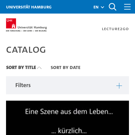
Zu den Filtern
Zur Metanavigation
Zur Hauptnavigation
Zur Suche
Zum Inhalt
Zum Seitenfuss
Universität Hamburg
en
Lecture2Go
Catalog
Catalog
Sort By Title
Sort By Date
Filters