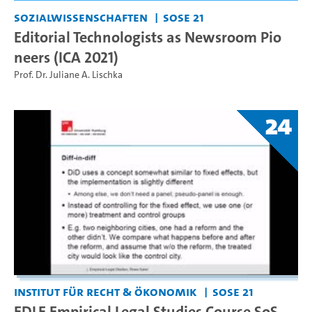
Sozialwissenschaften
SoSe 21
Editorial Technologists as Newsroom Pio
neers (ICA 2021)
Prof. Dr. Juliane A. Lischka
24
Institut für Recht & Ökonomik
SoSe 21
EDLE Empirical Legal Studies Course SoS