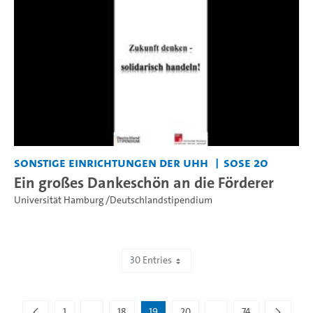
Sonstige Einrichtungen der UHH
SoSe 20
Ein großes Dankeschön an die Förderer
Universität Hamburg /Deutschlandstipendium
30 Entries
Showing 541 to 570 of 2,193 entries.
1
...
18
19
20
...
74