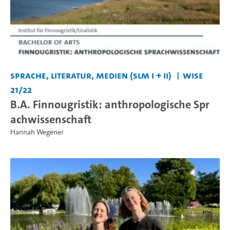
Sprache, Literatur, Medien (SLM I + II)
WiSe
21/22
B.A. Finnougristik: anthropologische Spr
achwissenschaft
Hannah Wegener