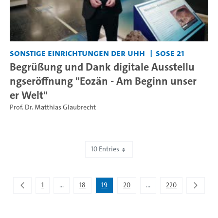
Sonstige Einrichtungen der UHH
SoSe 21
Begrüßung und Dank digitale Ausstellu
ngseröffnung "Eozän - Am Beginn unser
er Welt"
Prof. Dr. Matthias Glaubrecht
10 Entries
Showing 181 to 190 of 2,195 entries.
1
...
18
19
20
...
220
Intermediate Pages Use TAB to navigate.
Intermediate Pages Use 