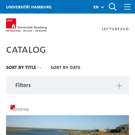
Zu den Filtern
Zur Metanavigation
Zur Hauptnavigation
Zur Suche
Zum Inhalt
Zum Seitenfuss
Universität Hamburg
en
Lecture2Go
Catalog
Catalog
Sort By Title
Sort By Date
Filters