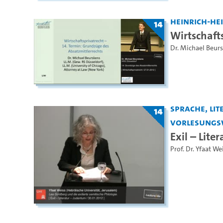
Heinrich-He
14
Wirtschaft
Dr. Michael Beur
Sprache, Lite
14
Vorlesungs
Exil – Lite
Prof. Dr. Yfaat We