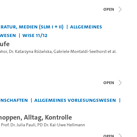
open
ratur, Medien (SLM I + II)
Allgemeines
wesen
WiSe 11/12
ufe
ahor
,
Dr. Katarzyna Różańska
,
Gabriele Montaldi-Seelhorst
et al.
open
enschaften
Allgemeines Vorlesungswesen
oppen, Alltag, Kontrolle
,
Prof. Dr. Julia Pauli
,
PD Dr. Kai-Uwe Hellmann
open