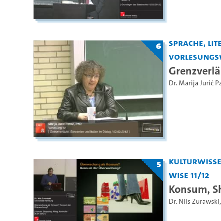
Sprache, Lite
6
Vorlesungs
Grenzverlä
Dr. Marija Jurić P
Kulturwiss
5
WiSe 11/12
Konsum, Sh
Dr. Nils Zurawski