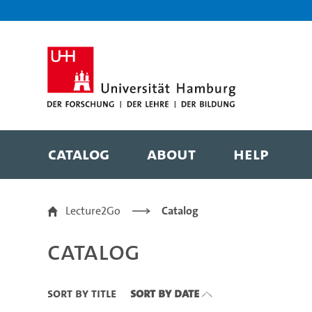
Zu den Filtern
Zur Metanavigation
Zur Hauptnavigation
Zur Suche
Zum Inhalt
Zum Seitenfuss
Catalog
About
Help
Catalog
Lecture2Go
Catalog
Catalog
Sort By Title
Sort By Date