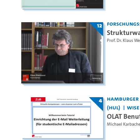
Forschungss
12
Strukturwa
Prof. Dr. Klaus W
Hamburger Z
4
(HUL)
WiSe 
OLAT Benu
Michael Karbache