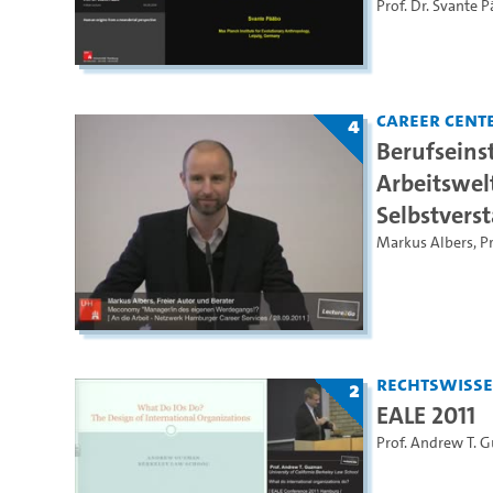
Prof. Dr. Svante 
Career Cent
4
Berufseins
Arbeitswel
Selbstverst
Markus Albers
,
Pr
Rechtswiss
2
EALE 2011
Prof. Andrew T. 