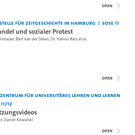
open
telle für Zeitgeschichte in Hamburg
SoSe 11
ndel und sozialer Protest
einhauer
,
Bart van der Steen
,
Dr. Hanno Balz
et al.
open
entrum für Universitäres Lehren und Lernen
11/12
tzungsvideos
r
,
Daniel Kowalski
open