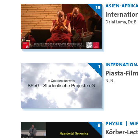
Asien-Afrika
15
Internatio
Dalai Lama
,
Dr. B
Internation
1
Piasta-Fil
N. N.
Physik
MIN
8
Körber-Lec