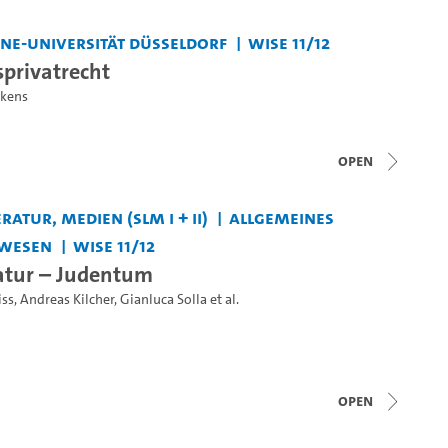
ine-Universität Düsseldorf
WiSe 11/12
sprivatrecht
skens
open
ratur, Medien (SLM I + II)
Allgemeines
wesen
WiSe 11/12
ratur – Judentum
iss
,
Andreas Kilcher
,
Gianluca Solla
et al.
open