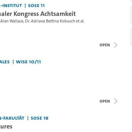
-Institut
SoSe 11
naler Kongress Achtsamkeit
. Alan Wallace
,
Dr. Adriane Bettina Kobusch
et al.
open
ales
WiSe 10/11
m
open
-Fakultät
SoSe 18
tures