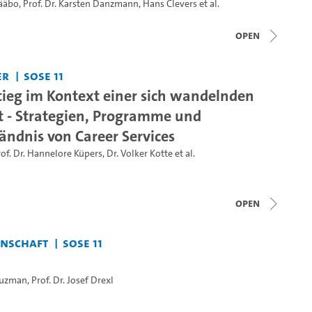
Pääbo
,
Prof. Dr. Karsten Danzmann
,
Hans Clevers
et al.
open
er
SoSe 11
tieg im Kontext einer sich wandelnden
t - Strategien, Programme und
ändnis von Career Services
of. Dr. Hannelore Küpers
,
Dr. Volker Kotte
et al.
open
enschaft
SoSe 11
Guzman
,
Prof. Dr. Josef Drexl