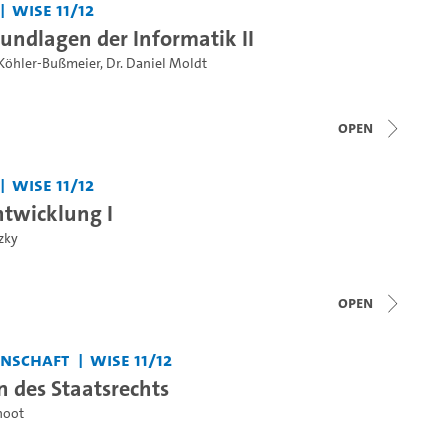
WiSe 11/12
undlagen der Informatik II
 Köhler-Bußmeier
,
Dr. Daniel Moldt
open
WiSe 11/12
twicklung I
zky
open
enschaft
WiSe 11/12
 des Staatsrechts
hoot