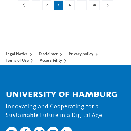
1
2
3
4
...
74
Intermediate Pages Use TAB 
Legal Notice
Disclaimer
Privacy policy
Terms of Use
Accessibility
University of Hamburg
Innovating and Cooperating for a
Sustainable Future in a Digital Age