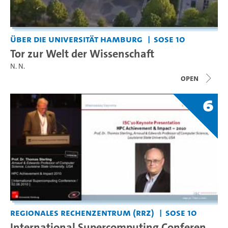
Über die Universität Hamburg
SoSe 10
Tor zur Welt der Wissenschaft
N. N.
open
6
Regionales Rechenzentrum (RRZ)
SoSe 10
International Supercomputing Conferen