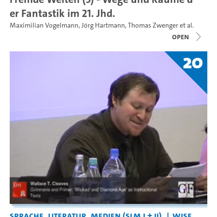
er Fantastik im 21. Jhd.
Maximilian Vogelmann
,
Jörg Hartmann
,
Thomas Zwenger
et al.
open
20
Sprache, Literatur, Medien (SLM I + II)
WiSe