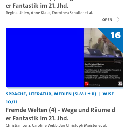
er Fantastik im 21. Jhd.
Regina Uhlen
,
Anne Klaus
,
Dorothea Schuller
et al.
open
16
Sprache, Literatur, Medien (SLM I + II)
WiSe
10/11
Fremde Welten (4) - Wege und Räume d
er Fantastik im 21. Jhd.
Christian Lenz
,
Caroline Webb
,
Jan Christoph Meister
et al.