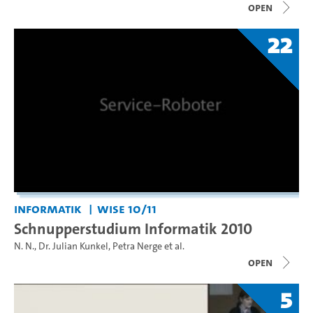
open
22
Informatik
WiSe 10/11
Schnupperstudium Informatik 2010
N. N.
,
Dr. Julian Kunkel
,
Petra Nerge
et al.
open
5