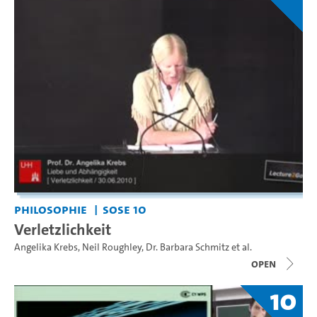
Philosophie
SoSe 10
Verletzlichkeit
Angelika Krebs
,
Neil Roughley
,
Dr. Barbara Schmitz
et al.
open
10