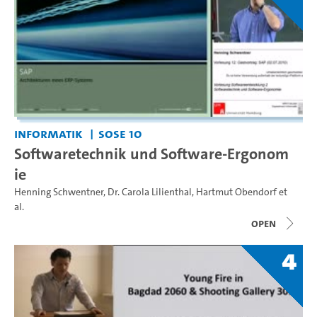
Informatik
SoSe 10
Softwaretechnik und Software-Ergonom
ie
Henning Schwentner
,
Dr. Carola Lilienthal
,
Hartmut Obendorf
et
al.
open
4