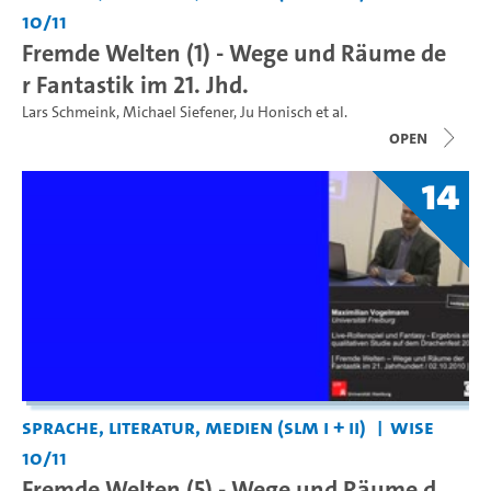
10/11
Fremde Welten (1) - Wege und Räume de
r Fantastik im 21. Jhd.
Lars Schmeink
,
Michael Siefener
,
Ju Honisch
et al.
open
14
Sprache, Literatur, Medien (SLM I + II)
WiSe
10/11
Fremde Welten (5) - Wege und Räume d