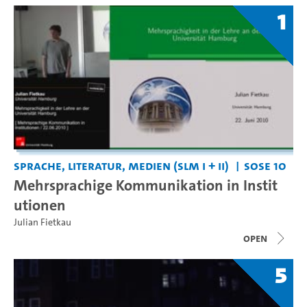
1
Sprache, Literatur, Medien (SLM I + II)
SoSe 10
Mehrsprachige Kommunikation in Instit
utionen
Julian Fietkau
open
5