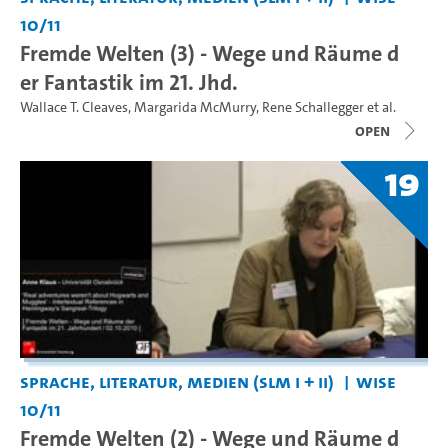
10/11
Fremde Welten (3) - Wege und Räume d
er Fantastik im 21. Jhd.
Wallace T. Cleaves
,
Margarida McMurry
,
Rene Schallegger
et al.
open
19
Sprache, Literatur, Medien (SLM I + II)
WiSe
10/11
Fremde Welten (2) - Wege und Räume d