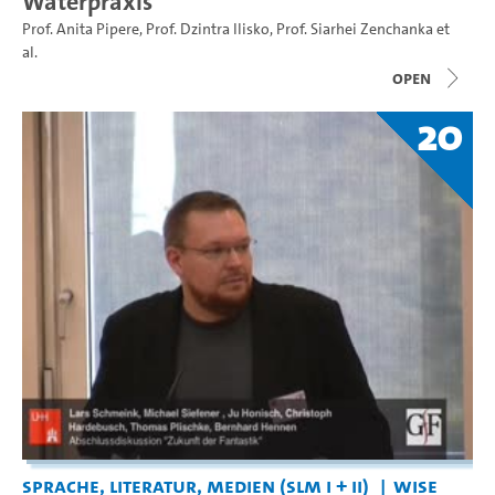
Waterpraxis
Prof. Anita Pipere
,
Prof. Dzintra Ilisko
,
Prof. Siarhei Zenchanka
et
al.
open
20
Sprache, Literatur, Medien (SLM I + II)
WiSe