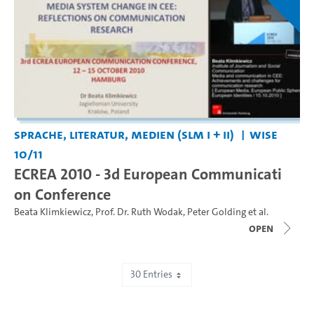
Sprache, Literatur, Medien (SLM I + II)
WiSe
10/11
ECREA 2010 - 3d European Communicati
on Conference
Beata Klimkiewicz
,
Prof. Dr. Ruth Wodak
,
Peter Golding
et al.
open
30 Entries
Showing 61 to 90 of 2,193 entries.