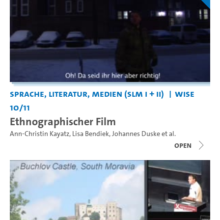
Sprache, Literatur, Medien (SLM I + II)
WiSe
10/11
Ethnographischer Film
Ann-Christin Kayatz
,
Lisa Bendiek
,
Johannes Duske
et al.
open