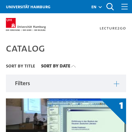
Zu den Filtern
Zur Metanavigation
Zur Hauptnavigation
Zur Suche
Zum Inhalt
Zum Seitenfuss
Universität Hamburg
en
Lecture2Go
Catalog
Catalog
Sort By Title
Sort By Date
Filters
1