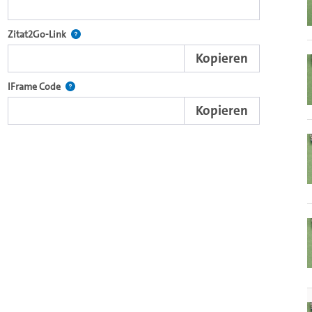
nd die komplette Serie mit dem Lecture2Go-Videoplayer einzubetten.
Nach der Auswahl eines Start- und Endpunktes verweist d
Zitat2Go-Link
Kopieren
xterne Web-Applikationen.
Nutzen Sie diesen Code, um den Auschnitt des Videos mit
IFrame Code
Kopieren
ein Video in den OpenOlat Video-Baustein einzubetten.
nzubetten.