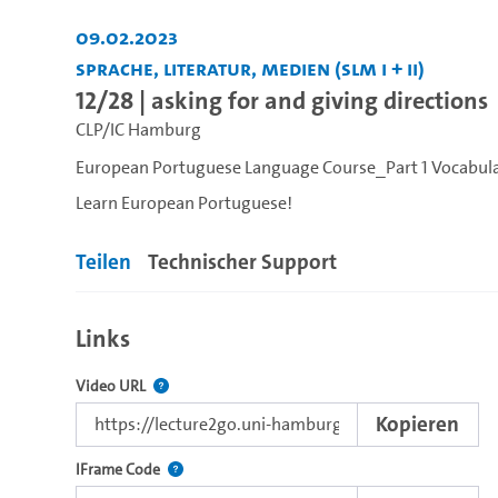
09.02.2023
Sprache, Literatur, Medien (SLM I + II)
12/28 | asking for and giving directions
CLP/IC Hamburg
European Portuguese Language Course_Part 1 Vocabul
Learn European Portuguese!
Teilen
Technischer Support
Links
Der Link zu diesem Video.
Video URL
Kopieren
Nutzen Sie diesen Code, um das Video mit dem L
IFrame Code