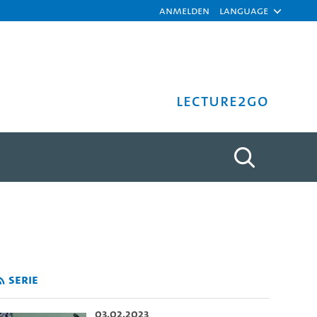
Anmelden
Language
Lecture2Go
C Hamburg - Universität Ha
Serie
03.02.2023