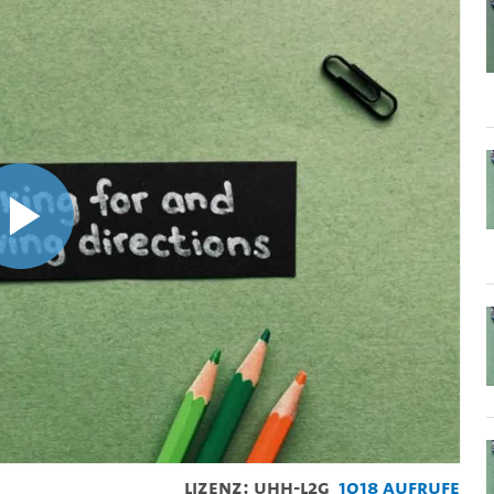
Video
abspielen
Lizenz: UHH-L2G
1018 Aufrufe