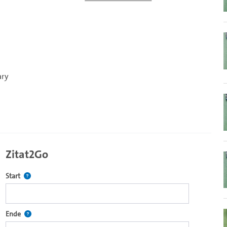
ary
Zitat2Go
Definiert den Startpunkt für Zitat2Go. Bitte in das Feld klicken, u
Start
ecture2Go-Videoplayer einzubetten.
Definiert den Endpunkt für Zitat2Go. Bitte in das Feld klicken, um
Ende