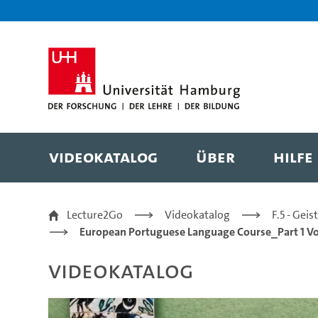
Zur Metanavigation
Zur Hauptnavigation
Zur Suche
Zum Inhalt
Zum Seitenfuss
Videokatalog
Über
Hilfe
12/28 | asking for and
Lecture2Go
Videokatalog
F.5 - Gei
European Portuguese Language Course_Part 1 V
Videokatalog