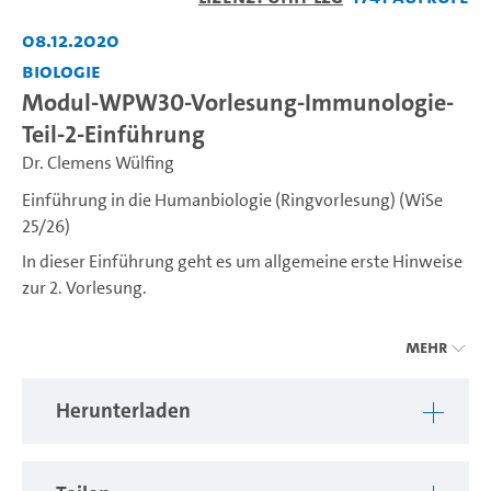
abspiel
08.12.2020
Biologie
Modul-WPW30-Vorlesung-Immunologie-
Teil-2-Einführung
Dr. Clemens Wülfing
Einführung in die Humanbiologie (Ringvorlesung) (WiSe
25/26)
In dieser Einführung geht es um allgemeine erste Hinweise
zur 2. Vorlesung.
Mehr
---
Liebe Studierende, unter dieser Serie finden Sie nach und
Herunterladen
nach alle Vorlesungsteile, die zum Vorlesungsteil des
Moduls BBIO-WPW-30 "Einführung in die Humanbiologie"
gehören, STiNE Veranstaltung Nr. 61-106 für Studierende
des Fachbereichs Biologie sowie Lehramt.