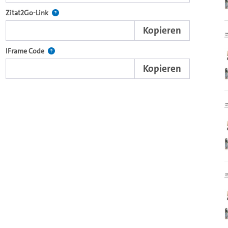
nd die komplette Serie mit dem Lecture2Go-Videoplayer einzubetten.
Nach der Auswahl eines Start- und Endpunktes verweist d
Zitat2Go-Link
Kopieren
xterne Web-Applikationen.
Nutzen Sie diesen Code, um den Auschnitt des Videos mit
IFrame Code
Kopieren
ein Video in den OpenOlat Video-Baustein einzubetten.
nzubetten.