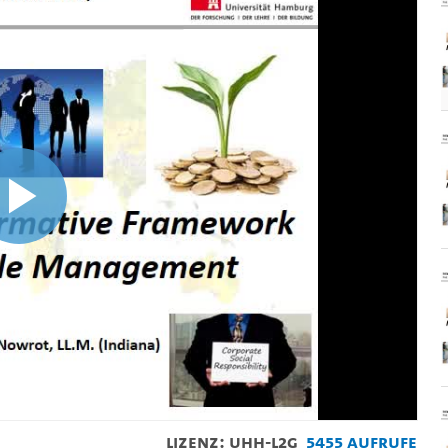
Video
abspielen
Lizenz: UHH-L2G
5455 Aufrufe