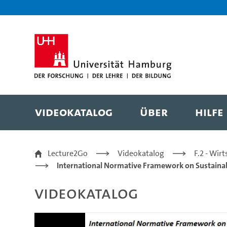
Zur Metanavigation
Zur Hauptnavigation
Zur Suche
Zum Inhalt
Zum Seitenfuss
Videokatalog
Über
Hilfe
Sustainability_Nowrot
Lecture2Go
Videokatalog
F.2 - Wir
International Normative Framework on Sustain
Videokatalog