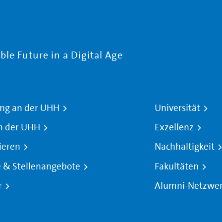
le Future in a Digital Age
ng an der UHH
Universität
n der UHH
Exzellenz
ieren
Nachhaltigkeit
e & Stellenangebote
Fakultäten
r
Alumni-Netzwe