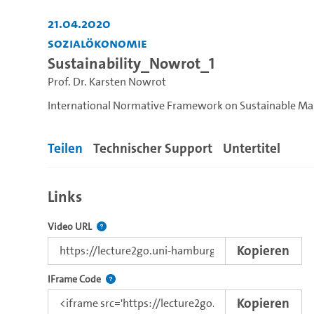
21.04.2020
Sozialökonomie
Sustainability_Nowrot_1
Prof. Dr. Karsten Nowrot
International Normative Framework on Sustainable M
Teilen
Technischer Support
Untertitel
Links
Der Link zu diesem Video
Video URL
Kopieren
Nutzen Sie diesen Code, um das Video mit dem L
IFrame Code
Kopieren