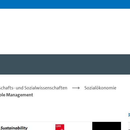
_1 - Prof. Dr. Karsten No
tschafts- und Sozialwissenschaften
Sozialökonomie
able Management