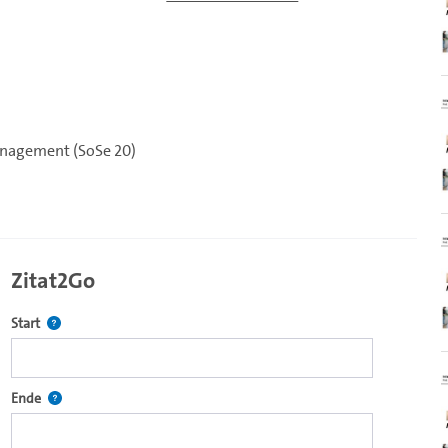
anagement (SoSe 20)
Zitat2Go
Definiert den Startpunkt für Zitat2Go. Bitte in das Feld klicken, u
Start
ecture2Go-Videoplayer einzubetten.
Definiert den Endpunkt für Zitat2Go. Bitte in das Feld klicken, um
Ende