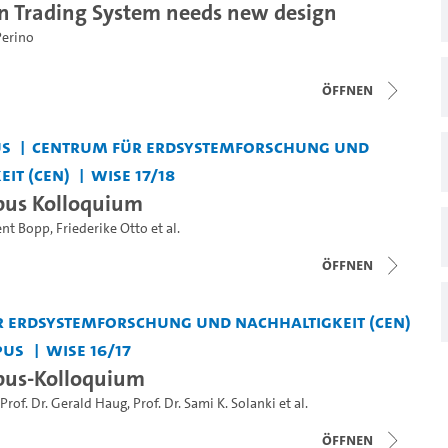
n Trading System needs new design
Perino
Öffnen
us
Centrum für Erdsystemforschung und
it (CEN)
WiSe 17/18
us Kolloquium
ent Bopp
,
Friederike Otto
et al.
Öffnen
 Erdsystemforschung und Nachhaltigkeit (CEN)
pus
WiSe 16/17
us-Kolloquium
Prof. Dr. Gerald Haug
,
Prof. Dr. Sami K. Solanki
et al.
Öffnen