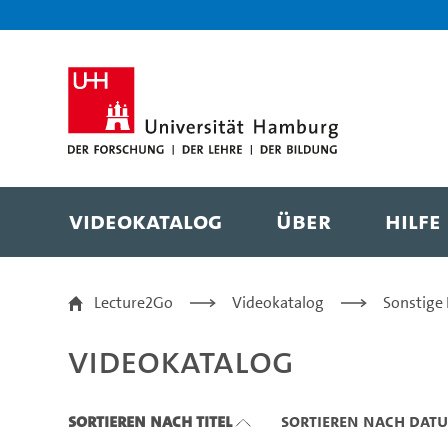
Zu den Filtern
Zur Metanavigation
Zur Hauptnavigation
Zur Suche
Zum Inhalt
Zum Seitenfuss
Videokatalog
Über
Hilfe
Videokatalog
Lecture2Go
Videokatalog
Sonstige
Videokatalog
Sortieren nach Titel
Sortieren nach Dat