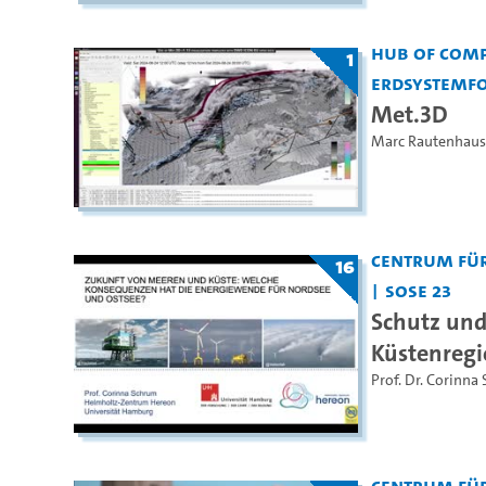
Hub of Comp
1
Erdsystemfo
Met.3D
Marc Rautenhaus
Centrum für
16
SoSe 23
Schutz und
Küstenreg
Prof. Dr. Corinna
Centrum für