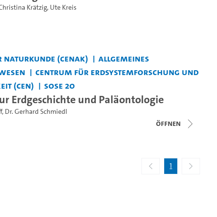
Christina Krätzig
,
Ute Kreis
 Naturkunde (CeNak)
Allgemeines
wesen
Centrum für Erdsystemforschung und
it (CEN)
SoSe 20
r Erdgeschichte und Paläontologie
f
,
Dr. Gerhard Schmiedl
Öffnen
1