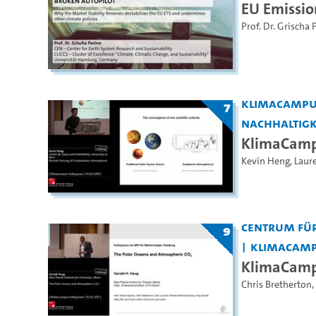
EU Emissio
Prof. Dr. Grischa 
KlimaCamp
7
Nachhaltigke
KlimaCamp
Kevin Heng
,
Laur
Centrum für
9
KlimaCam
KlimaCamp
Chris Bretherton
,