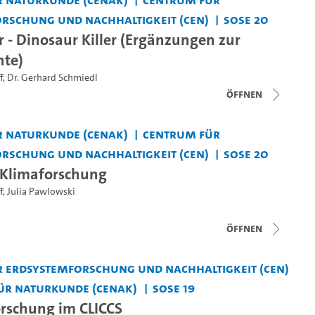
rschung und Nachhaltigkeit (CEN)
SoSe 20
er - Dinosaur Killer (Ergänzungen zur
hte)
f
,
Dr. Gerhard Schmiedl
Öffnen
 Naturkunde (CeNak)
Centrum für
rschung und Nachhaltigkeit (CEN)
SoSe 20
 Klimaforschung
f
,
Julia Pawlowski
Öffnen
 Erdsystemforschung und Nachhaltigkeit (CEN)
ür Naturkunde (CeNak)
SoSe 19
rschung im CLICCS