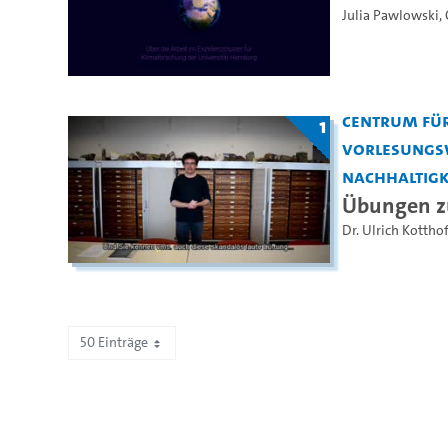
Julia Pawlowski
,
Centrum für
1
Vorlesungs
Nachhaltigke
Übungen zu
Dr. Ulrich Kotthof
50 Einträge
Zeige 1 bis 11 von 11 Einträgen.