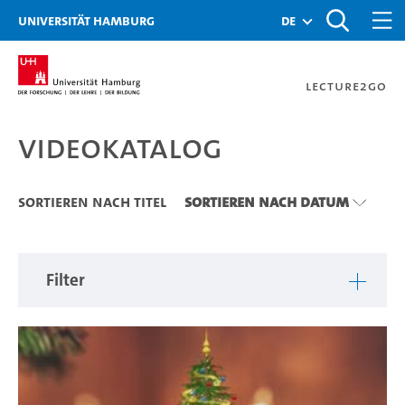
Zu den Filtern
Zur Metanavigation
Zur Hauptnavigation
Zur Suche
Zum Inhalt
Zum Seitenfuss
Universität Hamburg
de
Lecture2Go
Videokatalog
Videokatalog
Sortieren nach Titel
Sortieren nach Datum
Filter