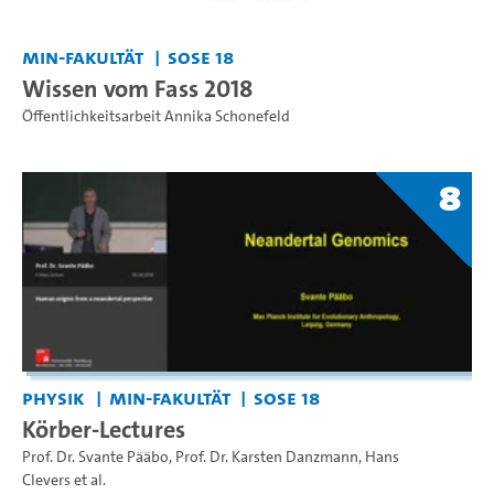
MIN-Fakultät
SoSe 18
Wissen vom Fass 2018
Öffentlichkeitsarbeit Annika Schonefeld
8
Physik
MIN-Fakultät
SoSe 18
Körber-Lectures
Prof. Dr. Svante Pääbo
,
Prof. Dr. Karsten Danzmann
,
Hans
Clevers
et al.