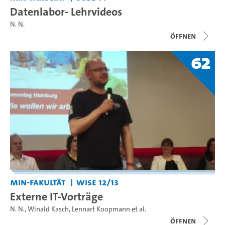
Datenlabor- Lehrvideos
N. N.
Öffnen
62
MIN-Fakultät
WiSe 12/13
Externe IT-Vorträge
N. N.
,
Winald Kasch
,
Lennart Koopmann
et al.
Öffnen