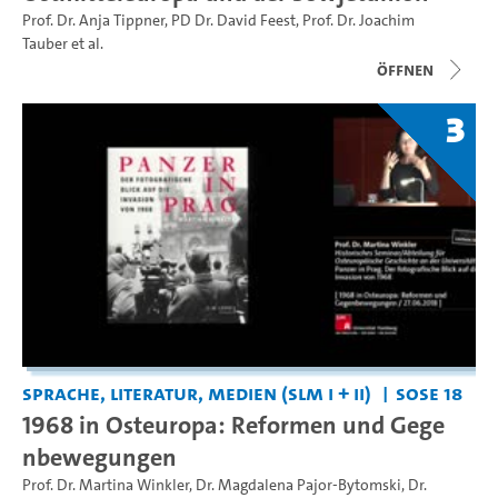
Prof. Dr. Anja Tippner
,
PD Dr. David Feest
,
Prof. Dr. Joachim
Tauber
et al.
Öffnen
3
Sprache, Literatur, Medien (SLM I + II)
SoSe 18
1968 in Osteuropa: Reformen und Gege
nbewegungen
Prof. Dr. Martina Winkler
,
Dr. Magdalena Pajor-Bytomski
,
Dr.