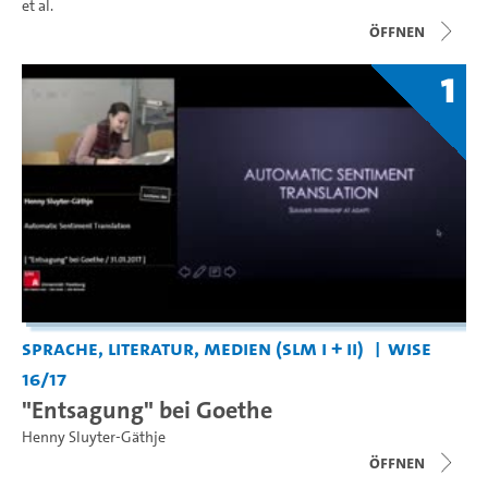
et al.
Öffnen
1
Sprache, Literatur, Medien (SLM I + II)
WiSe
16/17
"Entsagung" bei Goethe
Henny Sluyter-Gäthje
Öffnen