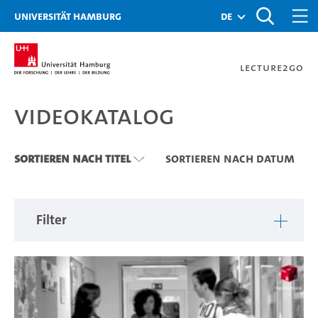
Zu den Filtern
Zur Metanavigation
Zur Hauptnavigation
Zur Suche
Zum Inhalt
Zum Seitenfuss
Universität Hamburg
de
Lecture2Go
Videokatalog
Videokatalog
Sortieren nach Titel
Sortieren nach Datum
Filter