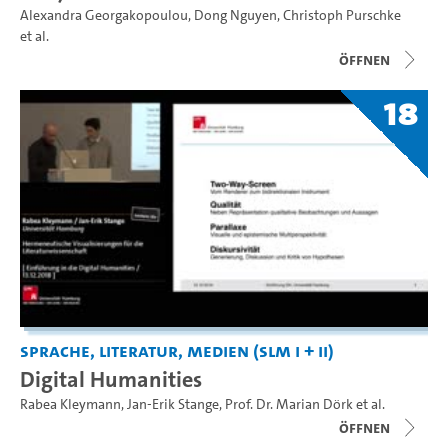
Alexandra Georgakopoulou
,
Dong Nguyen
,
Christoph Purschke
et al.
Öffnen
18
Sprache, Literatur, Medien (SLM I + II)
Digital Humanities
Rabea Kleymann
,
Jan-Erik Stange
,
Prof. Dr. Marian Dörk
et al.
Öffnen