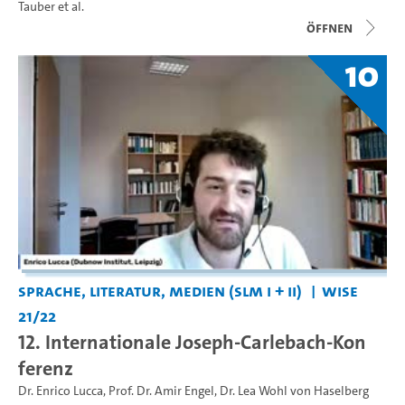
Tauber
et al.
Öffnen
10
Sprache, Literatur, Medien (SLM I + II)
WiSe
21/22
12. Internationale Joseph-Carlebach-Kon
ferenz
Dr. Enrico Lucca
,
Prof. Dr. Amir Engel
,
Dr. Lea Wohl von Haselberg