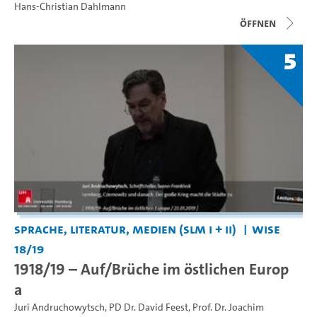
Hans-Christian Dahlmann
Öffnen
5
Sprache, Literatur, Medien (SLM I + II)
WiSe
18/19
1918/19 – Auf/Brüche im östlichen Europ
a
Juri Andruchowytsch
,
PD Dr. David Feest
,
Prof. Dr. Joachim