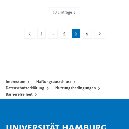
30 Einträge
Zeige 121 bis 150 von 151 Einträgen.
1
...
4
5
6
Zwischenseiten Navigieren mit TAB-Taste.
Impressum
Haftungsausschluss
Datenschutzerklärung
Nutzungsbedingungen
Barrierefreiheit
Universität Hamburg