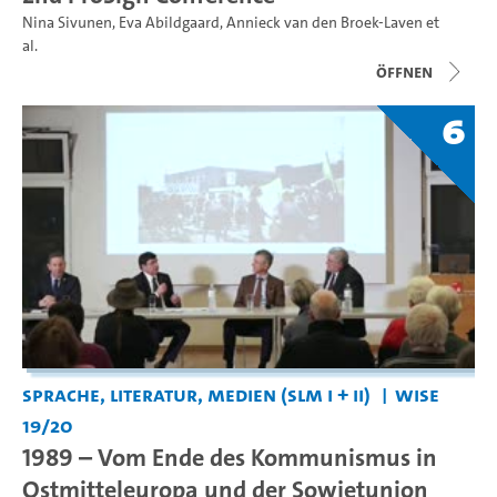
Nina Sivunen
,
Eva Abildgaard
,
Annieck van den Broek-Laven
et
al.
Öffnen
6
Sprache, Literatur, Medien (SLM I + II)
WiSe
19/20
1989 – Vom Ende des Kommunismus in
Ostmitteleuropa und der Sowjetunion