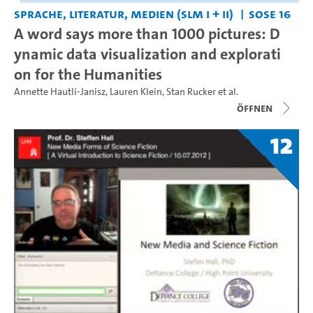
Sprache, Literatur, Medien (SLM I + II)
SoSe 16
A word says more than 1000 pictures: D
ynamic data visualization and explorati
on for the Humanities
Annette Hautli-Janisz
,
Lauren Klein
,
Stan Rucker
et al.
Öffnen
12