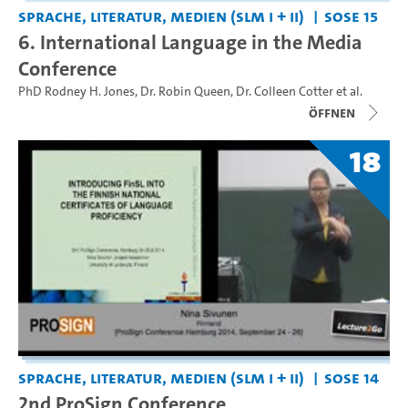
Sprache, Literatur, Medien (SLM I + II)
SoSe 15
6. International Language in the Media
Conference
PhD Rodney H. Jones
,
Dr. Robin Queen
,
Dr. Colleen Cotter
et al.
Öffnen
18
Sprache, Literatur, Medien (SLM I + II)
SoSe 14
2nd ProSign Conference