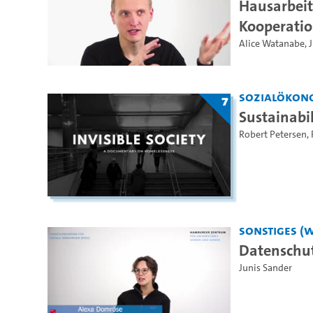
Hausarbeit
Kooperatio
Alice Watanabe
,
Sozialökon
7
Sustainabi
Robert Petersen
,
Sonstiges (
Datenschut
Junis Sander