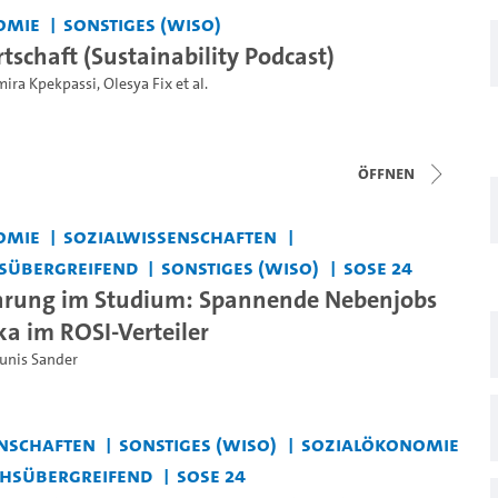
omie
Sonstiges (WiSo)
tschaft (Sustainability Podcast)
mira Kpekpassi
,
Olesya Fix
et al.
Öffnen
omie
Sozialwissenschaften
sübergreifend
Sonstiges (WiSo)
SoSe 24
hrung im Studium: Spannende Nebenjobs
ka im ROSI-Verteiler
Junis Sander
nschaften
Sonstiges (WiSo)
Sozialökonomie
chsübergreifend
SoSe 24