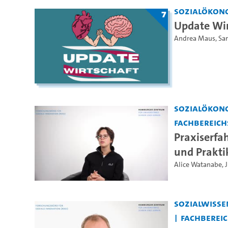
Sozialökon
7
Update Wir
Andrea Maus
,
Sa
Sozialökon
Fachbereich
Praxiserfa
und Prakti
Alice Watanabe
,
Sozialwisse
Fachberei