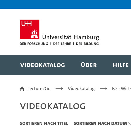
Zu den Filtern
Zur Metanavigation
Zur Hauptnavigation
Zur Suche
Zum Inhalt
Zum Seitenfuss
Videokatalog
Über
Hilfe
Videokatalog
Lecture2Go
Videokatalog
F.2 - Wir
Videokatalog
Sortieren nach Titel
Sortieren nach Datum