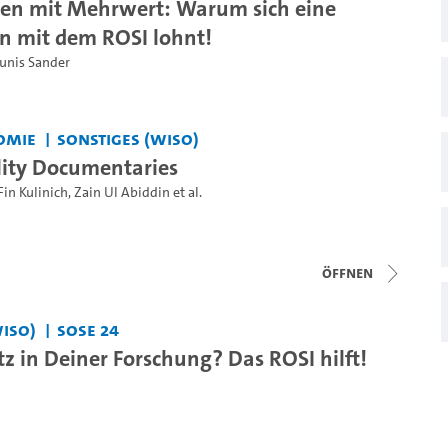
en mit Mehrwert: Warum sich eine
n mit dem ROSI lohnt!
Junis Sander
omie
Sonstiges (WiSo)
lity Documentaries
Fin Kulinich
,
Zain Ul Abiddin
et al.
Öffnen
WiSo)
SoSe 24
z in Deiner Forschung? Das ROSI hilft!