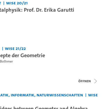
t
WiSe 20/21
lphysik: Prof. Dr. Erika Garutti
WiSe 21/22
epte der Geometrie
. Bothmer
Öffnen
matik, Informatik, Naturwissenschaften
WiSe
ridges between Geometry and Algebra