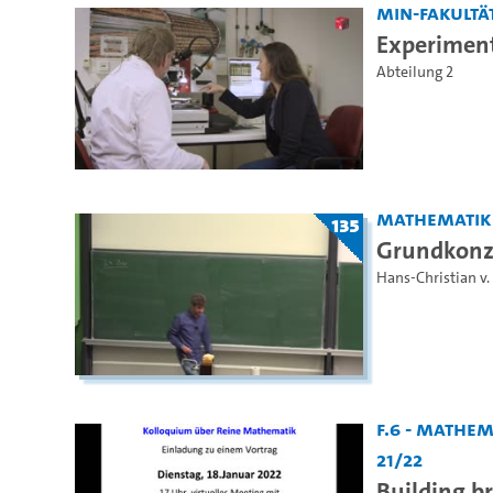
MIN-Fakultä
Experimenta
Abteilung 2
Mathematik
135
Grundkonz
Hans-Christian v
F.6 - Mathe
21/22
Building b