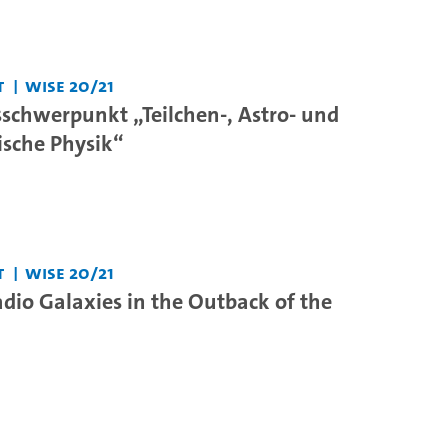
t
WiSe 20/21
schwerpunkt „Teilchen-, Astro- und
sche Physik“
t
WiSe 20/21
dio Galaxies in the Outback of the