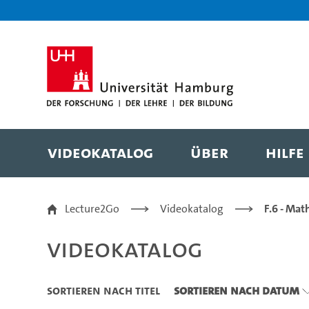
Zu den Filtern
Zur Metanavigation
Zur Hauptnavigation
Zur Suche
Zum Inhalt
Zum Seitenfuss
Videokatalog
Über
Hilfe
Videokatalog
Lecture2Go
Videokatalog
F.6 - Mat
Videokatalog
Sortieren nach Titel
Sortieren nach Datum