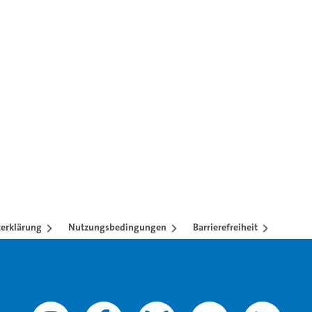
ren mit TAB-Taste.
erklärung
Nutzungsbedingungen
Barrierefreiheit