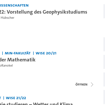
issenschaften
22: Vorstellung des Geophysikstudiums
an Hübscher
MIN-Fakultät
WiSe 20/21
 der Mathematik
oRanokel
Öffnen
t
WiSe 21/22
ie studieren – Wetter und Klima