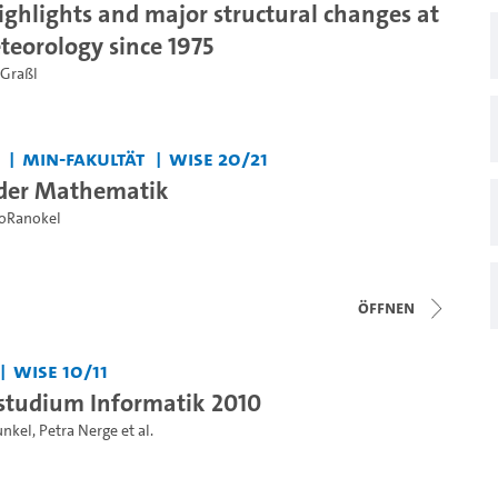
highlights and major structural changes at
teorology since 1975
 Graßl
MIN-Fakultät
WiSe 20/21
 der Mathematik
oRanokel
Öffnen
WiSe 10/11
studium Informatik 2010
unkel
,
Petra Nerge
et al.