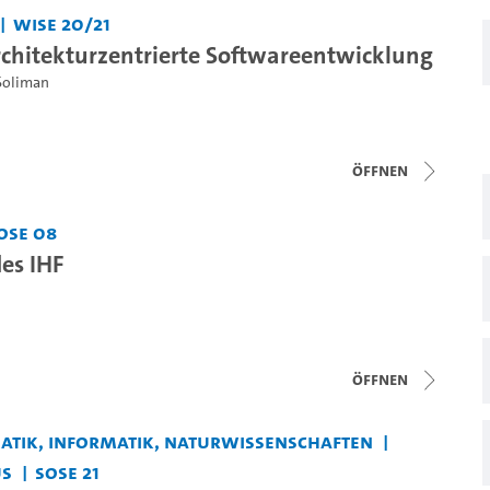
WiSe 20/21
chitekturzentrierte Softwareentwicklung
Soliman
Öffnen
oSe 08
es IHF
Öffnen
matik, Informatik, Naturwissenschaften
us
SoSe 21