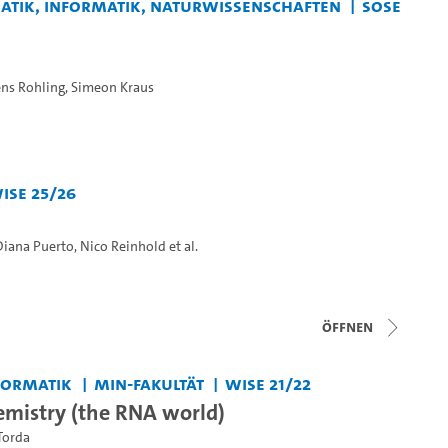
matik, Informatik, Naturwissenschaften
SoSe
ns Rohling
,
Simeon Kraus
iSe 25/26
Diana Puerto
,
Nico Reinhold
et al.
Öffnen
formatik
MIN-Fakultät
WiSe 21/22
mistry (the RNA world)
Torda