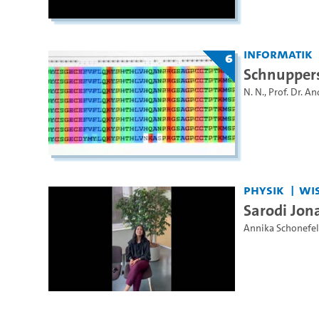
Informatik
6
Schnuppers
N. N.
,
Prof. Dr. A
Physik
WiS
Sarodi Jona
Annika Schonefe