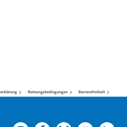
ren mit TAB-Taste.
erklärung
Nutzungsbedingungen
Barrierefreiheit