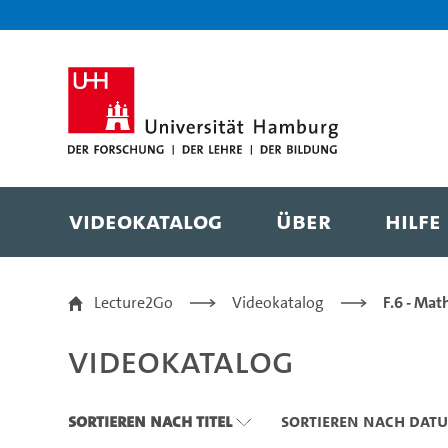
Zu den Filtern
Zur Metanavigation
Zur Hauptnavigation
Zur Suche
Zum Inhalt
Zum Seitenfuss
Videokatalog
Über
Hilfe
Videokatalog
Lecture2Go
Videokatalog
F.6 - Mat
Videokatalog
Sortieren nach Titel
Sortieren nach Dat