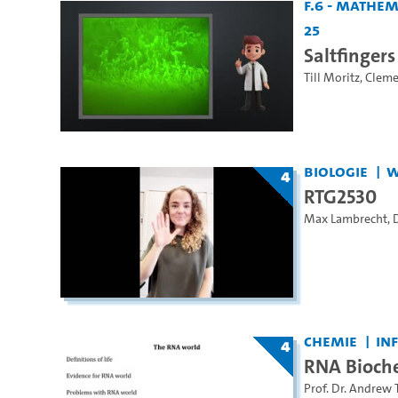
F.6 - Mathe
25
Saltfingers
Till Moritz
,
Cleme
Biologie
W
4
RTG2530
Max Lambrecht
,
Chemie
In
4
RNA Bioche
Prof. Dr. Andrew 