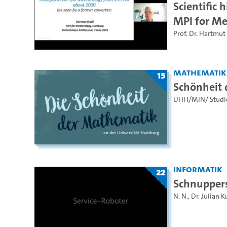
Scientific 
MPI for Me
Prof. Dr. Hartmut
Mathematik
15
Schönheit
UHH/MIN/ Studi
Informatik
22
Schnupper
N. N.
,
Dr. Julian K