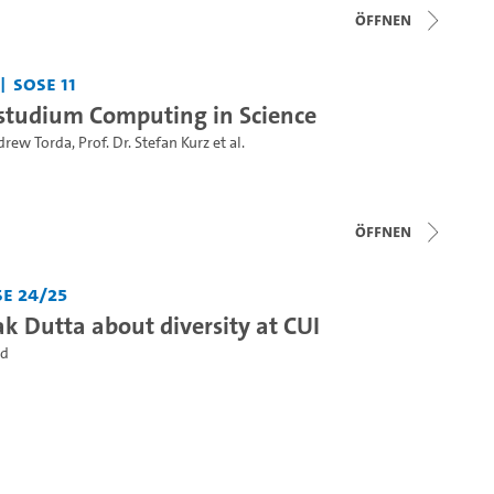
Öffnen
SoSe 11
tudium Computing in Science
ndrew Torda
,
Prof. Dr. Stefan Kurz
et al.
Öffnen
e 24/25
k Dutta about diversity at CUI
ld