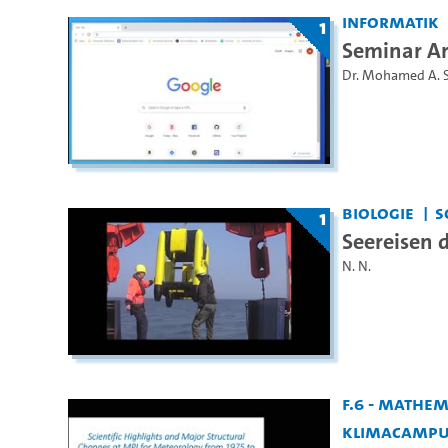
Informatik
1
Seminar Ar
Dr. Mohamed A. 
Biologie
S
1
Seereisen d
N. N.
F.6 - Mathe
KlimaCamp