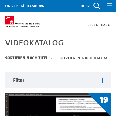
Zu den Filtern
Zur Metanavigation
Zur Hauptnavigation
Zur Suche
Zum Inhalt
Zum Seitenfuss
Universität Hamburg
de
Lecture2Go
Videokatalog
Videokatalog
Sortieren nach Titel
Sortieren nach Datum
Filter
19